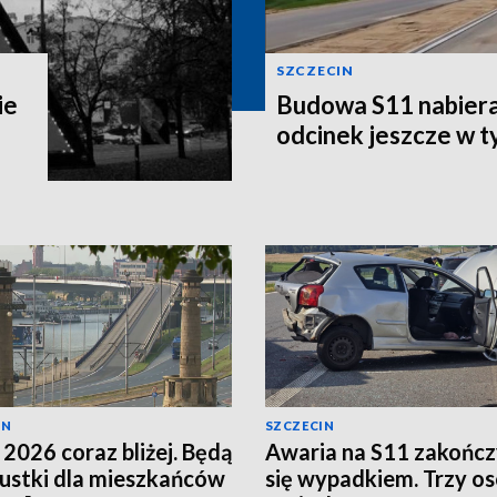
SZCZECIN
ie
Budowa S11 nabier
odcinek jeszcze w 
IN
SZCZECIN
 2026 coraz bliżej. Będą
Awaria na S11 zakończ
ustki dla mieszkańców
się wypadkiem. Trzy o