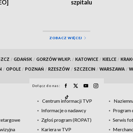
EO]
szpitalu
ZOBACZ WIĘCEJ
SZCZ
/
GDAŃSK
/
GORZÓW WLKP.
/
KATOWICE
/
KIELCE
/
KRA
N
/
OPOLE
/
POZNAŃ
/
RZESZÓW
/
SZCZECIN
/
WARSZAWA
/
W
Dołącz do nas:
Centrum informacji TVP
Naziemna
Informacje o nadawcy
Program d
zetargowe
Zgłoś program (ROPAT)
Serwis fo
wizyjna
Kariera w TVP
Merchandi