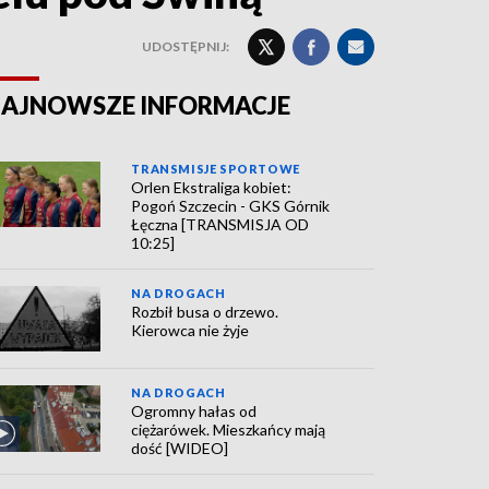
UDOSTĘPNIJ:
AJNOWSZE INFORMACJE
TRANSMISJE SPORTOWE
Orlen Ekstraliga kobiet:
Pogoń Szczecin - GKS Górnik
Łęczna [TRANSMISJA OD
10:25]
NA DROGACH
Rozbił busa o drzewo.
Kierowca nie żyje
NA DROGACH
Ogromny hałas od
ciężarówek. Mieszkańcy mają
dość [WIDEO]