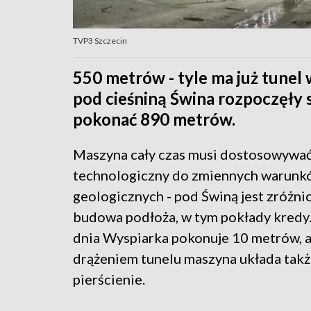
TVP3 Szczecin
550 metrów - tyle ma już tunel
pod cieśniną Świna rozpoczęły 
pokonać 890 metrów.
Maszyna cały czas musi dostosowywać
technologiczny do zmiennych warunk
geologicznych - pod Świną jest zróżn
budowa podłoża, w tym pokłady kredy
dnia Wyspiarka pokonuje 10 metrów, 
drążeniem tunelu maszyna układa tak
pierścienie.