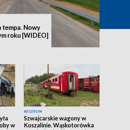
a tempa. Nowy
tym roku [WIDEO]
SZCZECIN
yła
Szwajcarskie wagony w
soby w
Koszalinie. Wąskotorówka