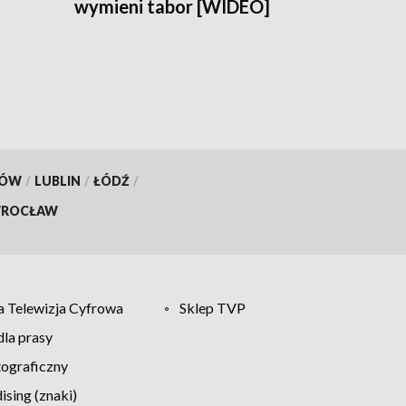
wymieni tabor [WIDEO]
KÓW
/
LUBLIN
/
ŁÓDŹ
/
ROCŁAW
 Telewizja Cyfrowa
Sklep TVP
la prasy
tograficzny
sing (znaki)