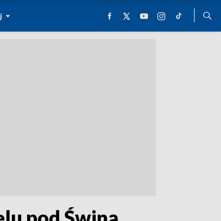
j
elu pod Świną