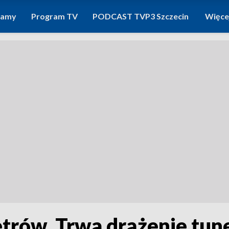
ramy
Program TV
PODCAST TVP3 Szczecin
Więce
trów. Trwa drążenie tun