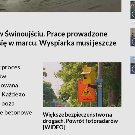
 w Świnoujściu. Prace prowadzone
się w marcu. Wyspiarka musi jeszcze
 proces
ów
icowana
. Każdego
a poza
że betonowe
Większe bezpieczeństwo na
drogach. Powrót fotoradarów
[WIDEO]