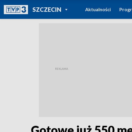
POWRÓT DO
SZCZECIN
Aktualności
Prog
TVP REGIONY
Gotowe już 550 me