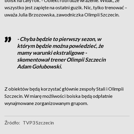
boisk na cały rok. - Obiekt robi duże wrażenie. Widać, że
wszystko jest zapięte na ostatni guzik. Nic, tylko trenować –
uważa Julia Brzozowska, zawodniczka Olimpii Szczecin.
- Chyba będzie to pierwszy sezon, w
którym będzie można powiedzieć, że
mamy warunki ekstraligowe -
skomentował trener Olimpii Szczecin
Adam Gołubowski.
Z obiektów będą korzystać głównie zespoły Stali i Olimpii
Szczecin. W miarę możliwości boiska będą odpłatnie
wynajmowane zorganizowanym grupom.
Źródło:
TVP3 Szczecin