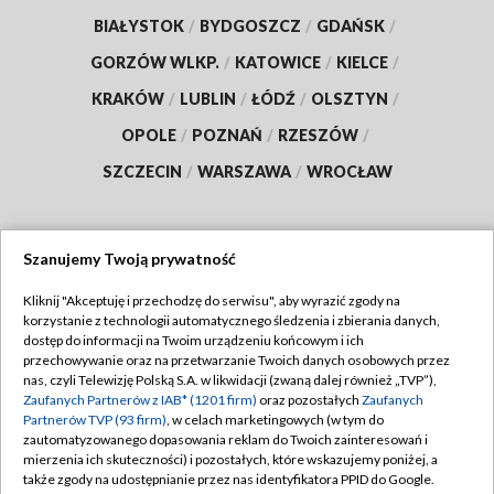
BIAŁYSTOK
/
BYDGOSZCZ
/
GDAŃSK
/
GORZÓW WLKP.
/
KATOWICE
/
KIELCE
/
KRAKÓW
/
LUBLIN
/
ŁÓDŹ
/
OLSZTYN
/
OPOLE
/
POZNAŃ
/
RZESZÓW
/
SZCZECIN
/
WARSZAWA
/
WROCŁAW
Szanujemy Twoją prywatność
Dołącz do nas:
Kliknij "Akceptuję i przechodzę do serwisu", aby wyrazić zgody na
korzystanie z technologii automatycznego śledzenia i zbierania danych,
TVP
dostęp do informacji na Twoim urządzeniu końcowym i ich
Abonament TVP
przechowywanie oraz na przetwarzanie Twoich danych osobowych przez
Regulamin TVP
nas, czyli Telewizję Polską S.A. w likwidacji (zwaną dalej również „TVP”),
Emisja w TVP
Polityka prywatności
Zaufanych Partnerów z IAB* (1201 firm)
oraz pozostałych
Zaufanych
Partnerów TVP (93 firm)
, w celach marketingowych (w tym do
Centrum informacji TVP
Moje zgody
zautomatyzowanego dopasowania reklam do Twoich zainteresowań i
mierzenia ich skuteczności) i pozostałych, które wskazujemy poniżej, a
Naziemna Telewizja Cyfrowa
Pomoc
także zgody na udostępnianie przez nas identyfikatora PPID do Google.