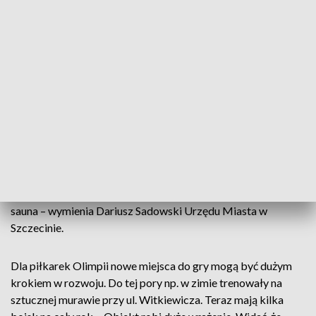
obiekt robi wrażenie. - Jesteśmy szczęśliwi. I jeszcze nie
wierzymy do końca, bo dzisiaj tu jesteśmy pierwszy raz. I tak
nawet przebywając w tej szatni, to widać, że nawet jeszcze
nie potrafimy się chyba tym cieszyć. Jesteśmy zachwyceni –
powiedział trener Olimpii Szczecin Adam Gołubowski.
Obiekt u zbiegu ulic Kresowej i Bandurskiego kosztował
16,5 miliona złotych. - To zupełnie nowa jakość. Dwa
pełnowymiarowe boiska - jedno z nawierzchnią sztuczną,
jedno z naturalną - oraz małe boisko treningowe i budynek
szatniowo-socjalny, który jest w pełni wyposażony: są tam
szatnie, siłownie, pomieszczenia biurowe, sala konferencyjna,
sauna – wymienia Dariusz Sadowski Urzędu Miasta w
Szczecinie.
Dla piłkarek Olimpii nowe miejsca do gry mogą być dużym
krokiem w rozwoju. Do tej pory np. w zimie trenowały na
sztucznej murawie przy ul. Witkiewicza. Teraz mają kilka