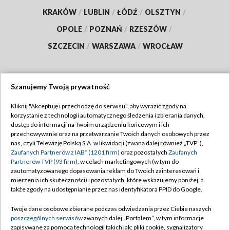
KRAKÓW
/
LUBLIN
/
ŁÓDŹ
/
OLSZTYN
/
OPOLE
/
POZNAŃ
/
RZESZÓW
/
SZCZECIN
/
WARSZAWA
/
WROCŁAW
Szanujemy Twoją prywatność
Dołącz do nas:
Kliknij "Akceptuję i przechodzę do serwisu", aby wyrazić zgody na
korzystanie z technologii automatycznego śledzenia i zbierania danych,
TVP
dostęp do informacji na Twoim urządzeniu końcowym i ich
Abonament TVP
przechowywanie oraz na przetwarzanie Twoich danych osobowych przez
Regulamin TVP
nas, czyli Telewizję Polską S.A. w likwidacji (zwaną dalej również „TVP”),
Emisja w TVP
Polityka prywatności
Zaufanych Partnerów z IAB* (1201 firm)
oraz pozostałych
Zaufanych
Partnerów TVP (93 firm)
, w celach marketingowych (w tym do
Centrum informacji TVP
Moje zgody
zautomatyzowanego dopasowania reklam do Twoich zainteresowań i
mierzenia ich skuteczności) i pozostałych, które wskazujemy poniżej, a
Naziemna Telewizja Cyfrowa
Pomoc
także zgody na udostępnianie przez nas identyfikatora PPID do Google.
Sklep TVP
Biuro reklamy
Twoje dane osobowe zbierane podczas odwiedzania przez Ciebie naszych
Rada Programowa
Kontakt
poszczególnych serwisów
zwanych dalej „Portalem”, w tym informacje
zapisywane za pomocą technologii takich jak: pliki cookie, sygnalizatory