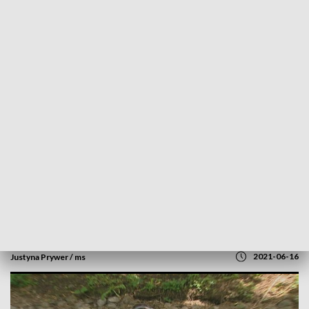
POWRÓT DO
SZCZECIN
TVP REGIONY
Rzeka wysypiskiem śmieci. Nurkowie
sprzątają Dzierżęcinkę [WIDEO]
2021-06-16
Justyna Prywer / ms