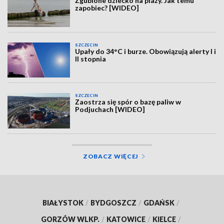
Zgubione dziecko na plaży. Jak temu
zapobiec? [WIDEO]
SZCZECIN
Upały do 34°C i burze. Obowiązują alerty I i
II stopnia
SZCZECIN
Zaostrza się spór o bazę paliw w
Podjuchach [WIDEO]
ZOBACZ WIĘCEJ
BIAŁYSTOK
/
BYDGOSZCZ
/
GDAŃSK
/
GORZÓW WLKP.
/
KATOWICE
/
KIELCE
/