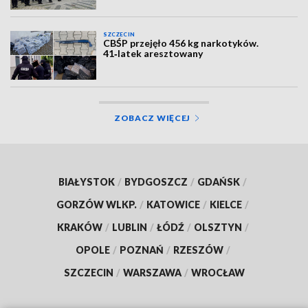
SZCZECIN
CBŚP przejęło 456 kg narkotyków.
41‑latek aresztowany
ZOBACZ WIĘCEJ
BIAŁYSTOK
/
BYDGOSZCZ
/
GDAŃSK
/
GORZÓW WLKP.
/
KATOWICE
/
KIELCE
/
KRAKÓW
/
LUBLIN
/
ŁÓDŹ
/
OLSZTYN
/
OPOLE
/
POZNAŃ
/
RZESZÓW
/
SZCZECIN
/
WARSZAWA
/
WROCŁAW