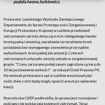
podała Iwona Jurkiewicz.
Prokurator Lubelskiego Wydziału Zamiejscowego
Departamentu do Spraw Przestępczości Zorganizowanej i
Korupcji Prokuratury Krajowej w Lublinie przedstawił
zatrzymanym zarzuty dotyczące m.in. nielegalnego handlu
bronią palną i amunicją, wyrabiania i przerabiania broni,
posiadania bez wymaganego zezwolenia przyrządów
wybuchowych, broni palnej lub amunicji. Czterech
zatrzymanych usłyszało zarzuty udziału w zorganizowanej
grupie. "Czyny zarzucane podejrzanym zagrożone są karą do
10 lat pozbawienia wolności" - przekazał Dział Prasowy PK.
Na wniosek prokuratora sąd w Lublinie aresztował pięć
osób; dwie z nich będą mogły opuścić areszt po wpłaceniu
kaucji.
Rzeczniczka CBŚP podkreśliła, że sprawa jest rozwojowa i
policjanci nie wykluczają kolejnych zatrzymań. Teraz