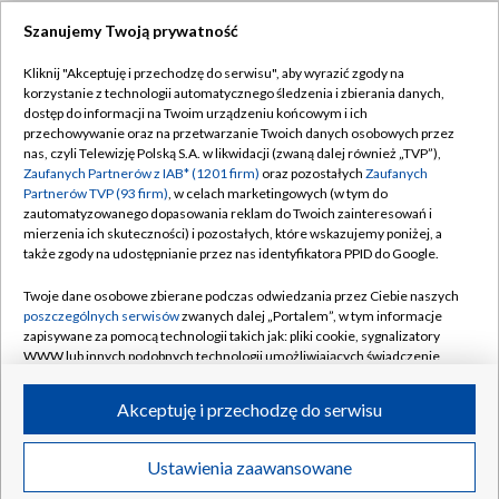
Szanujemy Twoją prywatność
Dołącz do nas:
Kliknij "Akceptuję i przechodzę do serwisu", aby wyrazić zgody na
korzystanie z technologii automatycznego śledzenia i zbierania danych,
TVP
dostęp do informacji na Twoim urządzeniu końcowym i ich
Abonament TVP
przechowywanie oraz na przetwarzanie Twoich danych osobowych przez
Regulamin TVP
nas, czyli Telewizję Polską S.A. w likwidacji (zwaną dalej również „TVP”),
Emisja w TVP
Polityka prywatności
Zaufanych Partnerów z IAB* (1201 firm)
oraz pozostałych
Zaufanych
Partnerów TVP (93 firm)
, w celach marketingowych (w tym do
Centrum informacji TVP
Moje zgody
zautomatyzowanego dopasowania reklam do Twoich zainteresowań i
mierzenia ich skuteczności) i pozostałych, które wskazujemy poniżej, a
Naziemna Telewizja Cyfrowa
Pomoc
także zgody na udostępnianie przez nas identyfikatora PPID do Google.
Sklep TVP
Biuro reklamy
Twoje dane osobowe zbierane podczas odwiedzania przez Ciebie naszych
Rada Programowa
Kontakt
poszczególnych serwisów
zwanych dalej „Portalem”, w tym informacje
zapisywane za pomocą technologii takich jak: pliki cookie, sygnalizatory
System NOS
WWW lub innych podobnych technologii umożliwiających świadczenie
dopasowanych i bezpiecznych usług, personalizację treści oraz reklam,
Informacje o nadawcy
Kanały
udostępnianie funkcji mediów społecznościowych oraz analizowanie
Akceptuję i przechodzę do serwisu
ruchu w Internecie.
Program dla prasy
©2026 Telewizja Polska S.A. w likwidacji
Biuro Reklamy
Twoje dane osobowe zbierane podczas odwiedzania przez Ciebie
Ustawienia zaawansowane
poszczególnych serwisów
na Portalu, takie jak adresy IP, identyfikatory
Ogłoszenie przetargowe
Twoich urządzeń końcowych i identyfikatory plików cookie, informacje o