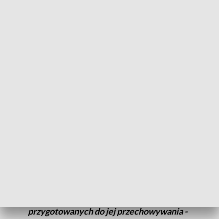
trzydzieści obiektów i zatrzymali siedem
osób podejrzanych - przekazała nadkom.
Iwona Jurkiewicz, rzecznika Centralnego
Biura Śledczego Policji.
Policja zabezpieczyła 183 sztuki krótkiej broni palnej, 103
sztuki długiej broni palnej i 73 elementy, z których broń
można skonstruować, w tym lufy i zamki oraz ok. 3 tys. sztuk
amunicji, dwa granaty bojowe, pocisk artyleryjski i 200
zapalników do materiałów wybuchowych.
- Ponadto zabezpieczono 4 sztuki broni
białej, w tym dwa ostrza ukryte w laskach.
Część zabezpieczonej broni znajdowała
się w skrytkach, specjalnie
przygotowanych do jej przechowywania -