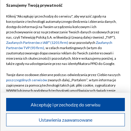
Szanujemy Twoją prywatność
Dołącz do nas:
Kliknij "Akceptuję i przechodzę do serwisu", aby wyrazić zgody na
korzystanie z technologii automatycznego śledzenia i zbierania danych,
dostęp do informacji na Twoim urządzeniu końcowym i ich
TVP
przechowywanie oraz na przetwarzanie Twoich danych osobowych przez
nas, czyli Telewizję Polską S.A. w likwidacji (zwaną dalej również „TVP”),
Abonament TVP
Regulamin TVP
Zaufanych Partnerów z IAB* (1201 firm)
oraz pozostałych
Zaufanych
Emisja w TVP
Partnerów TVP (93 firm)
, w celach marketingowych (w tym do
Polityka prywatności
zautomatyzowanego dopasowania reklam do Twoich zainteresowań i
Centrum informacji TVP
Moje zgody
mierzenia ich skuteczności) i pozostałych, które wskazujemy poniżej, a
także zgody na udostępnianie przez nas identyfikatora PPID do Google.
Naziemna Telewizja Cyfrowa
Pomoc
Twoje dane osobowe zbierane podczas odwiedzania przez Ciebie naszych
Sklep TVP
Biuro reklamy
poszczególnych serwisów
zwanych dalej „Portalem”, w tym informacje
Rada Programowa
zapisywane za pomocą technologii takich jak: pliki cookie, sygnalizatory
Kontakt
WWW lub innych podobnych technologii umożliwiających świadczenie
System NOS
dopasowanych i bezpiecznych usług, personalizację treści oraz reklam,
udostępnianie funkcji mediów społecznościowych oraz analizowanie
Informacje o nadawcy
Akceptuję i przechodzę do serwisu
Kanały
ruchu w Internecie.
Program dla prasy
Twoje dane osobowe zbierane podczas odwiedzania przez Ciebie
©2026 Telewizja Polska S.A. w likwidacji
Ustawienia zaawansowane
Biuro Reklamy
poszczególnych serwisów
na Portalu, takie jak adresy IP, identyfikatory
Twoich urządzeń końcowych i identyfikatory plików cookie, informacje o