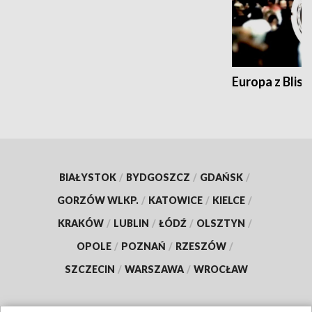
Europa z Blisk
BIAŁYSTOK
/
BYDGOSZCZ
/
GDAŃSK
/
GORZÓW WLKP.
/
KATOWICE
/
KIELCE
/
KRAKÓW
/
LUBLIN
/
ŁÓDŹ
/
OLSZTYN
/
OPOLE
/
POZNAŃ
/
RZESZÓW
/
SZCZECIN
/
WARSZAWA
/
WROCŁAW