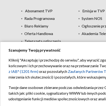
Abonament TVP
Emisja w TVP
Rada Programowa
System NOS
Biuro Reklamy
Ogłoszenie pr
Oferta Handlowa
Akademia Tele
Telegazeta ogłoszenia
Szanujemy Twoją prywatność
Regulamin TVP
Kliknij "Akceptuję i przechodzę do serwisu", aby wyrazić zg
końcowym i ich przechowywanie oraz na przetwarzanie Twoich
z IAB* (1201 firm)
oraz pozostałych
Zaufanych Partnerów T
mierzenia ich skuteczności) i pozostałych, które wskazujemy
Twoje dane osobowe zbierane podczas odwiedzania przez 
takich jak: pliki cookie, sygnalizatory WWW lub innych pod
udostępnianie funkcji mediów społecznościowych oraz anali