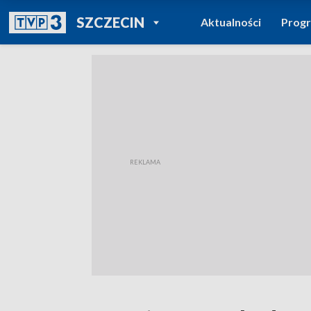
POWRÓT DO
SZCZECIN
Aktualności
Prog
TVP REGIONY