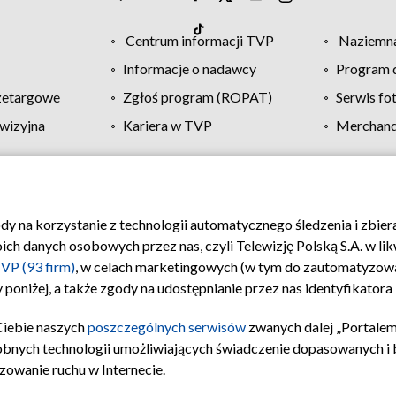
Centrum informacji TVP
Naziemna
Informacje o nadawcy
Program d
zetargowe
Zgłoś program (ROPAT)
Serwis fo
wizyjna
Kariera w TVP
Merchandi
Polityka prywatności
Moje zgody
Pomoc
Biuro re
ody na korzystanie z technologii automatycznego śledzenia i zbie
 danych osobowych przez nas, czyli Telewizję Polską S.A. w likw
VP (93 firm)
, w celach marketingowych (w tym do zautomatyzow
 poniżej, a także zgody na udostępnianie przez nas identyfikator
Ciebie naszych
poszczególnych serwisów
zwanych dalej „Portalem
obnych technologii umożliwiających świadczenie dopasowanych i be
zowanie ruchu w Internecie.