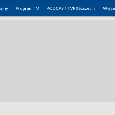
ramy
Program TV
PODCAST TVP3 Szczecin
Więce