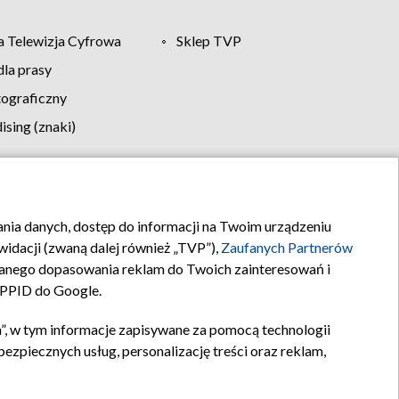
 Telewizja Cyfrowa
Sklep TVP
la prasy
tograficzny
sing (znaki)
klamy
Kontakt
rania danych, dostęp do informacji na Twoim urządzeniu
idacji (zwaną dalej również „TVP”),
Zaufanych Partnerów
anego dopasowania reklam do Twoich zainteresowań i
a PPID do Google.
”, w tym informacje zapisywane za pomocą technologii
zpiecznych usług, personalizację treści oraz reklam,