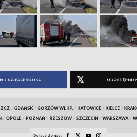
NIJ NA FACEBOOKU
UDOSTĘPNIJ 
SZCZ
/
GDAŃSK
/
GORZÓW WLKP.
/
KATOWICE
/
KIELCE
/
KRA
N
/
OPOLE
/
POZNAŃ
/
RZESZÓW
/
SZCZECIN
/
WARSZAWA
/
W
Dołącz do nas: