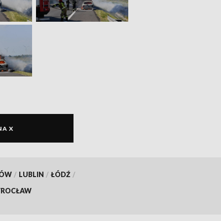
NA X
KÓW
/
LUBLIN
/
ŁÓDŹ
/
ROCŁAW