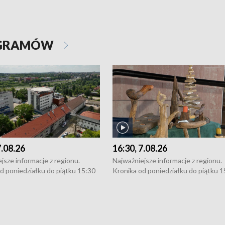
OGRAMÓW
7.08.26
16:30, 7.08.26
jsze informacje z regionu.
Najważniejsze informacje z regionu.
d poniedziałku do piątku 15:30
Kronika od poniedziałku do piątku 1
16:30 (+ rozmowa), 18:30, 21:30.
(flesz), 16:30 (+ rozmowa), 18:30, 21
y i święta 15:30 i 16:30
W weekendy i święta 15:30 i 16:30
8:30 i 21:30. Dziennikarze czekają
(flesz), 18:30 i 21:30. Dziennikarze c
a zgłoszenia: Szczecin - tel. 91-
na Państwa zgłoszenia: Szczecin - te
0, Koszalin - tel. 94-34-50-054,
4 8-10-400, Koszalin - tel. 94-34-50