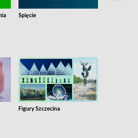
nia
Spięcie
Niedziałkow
Figury Szczecina