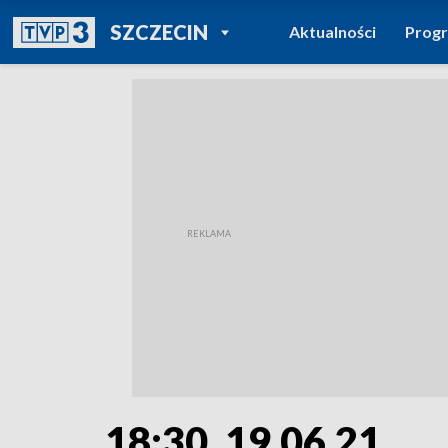
POWRÓT DO
SZCZECIN
Aktualności
Prog
TVP REGIONY
18:30, 19.06.21