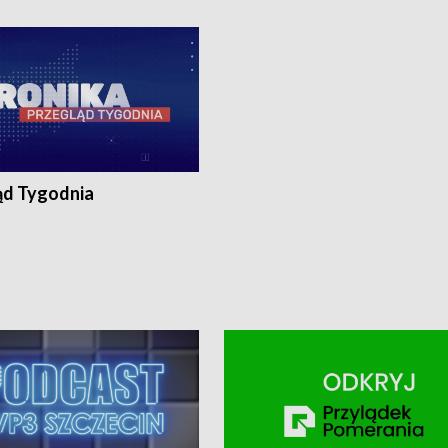
ronika@tvp.pl.
e-mail: kronika@tvp.pl.
ąd Tygodnia