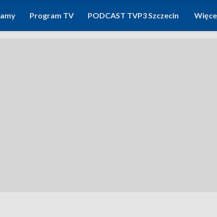
ramy
Program TV
PODCAST TVP3 Szczecin
Więce