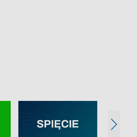
e-mail: kronika@tvp.pl.
e-mail: kronika@t