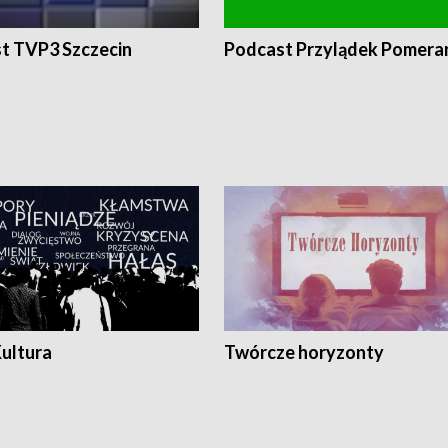
t TVP3 Szczecin
Podcast Przylądek Pomera
Kultura
Twórcze horyzonty