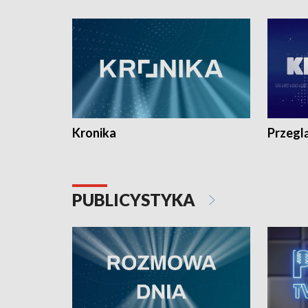
e-mail: kronika@tvp.pl.
e-mail: k
Kronika
Przegl
PUBLICYSTYKA