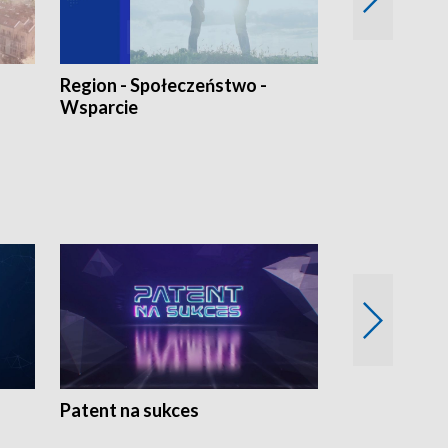
Region - Społeczeństwo -
Bez Barier
Wsparcie
Patent na sukces
Rolnictwo w 