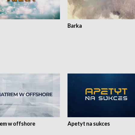
Barka
rem w offshore
Apetyt na sukces