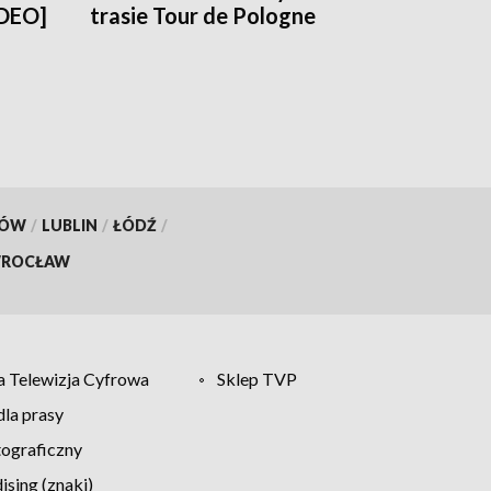
IDEO]
trasie Tour de Pologne
[WIDEO, ZDJĘCIA]
KÓW
/
LUBLIN
/
ŁÓDŹ
/
ROCŁAW
 Telewizja Cyfrowa
Sklep TVP
la prasy
tograficzny
sing (znaki)