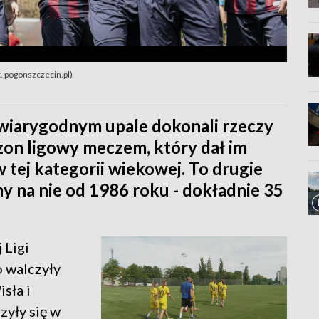
t. pogonszczecin.pl)
ewiarygodnym upale dokonali rzeczy
ezon ligowy meczem, który dał im
 tej kategorii wiekowej. To drugie
śmy na nie od 1986 roku - dokładnie 35
 Ligi
o walczyły
sła i
zyły się w