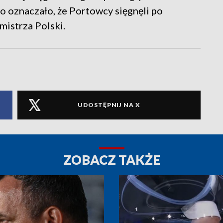
 to oznaczało, że Portowcy sięgnęli po
mistrza Polski.
UDOSTĘPNIJ NA X
ZOBACZ TAKŻE