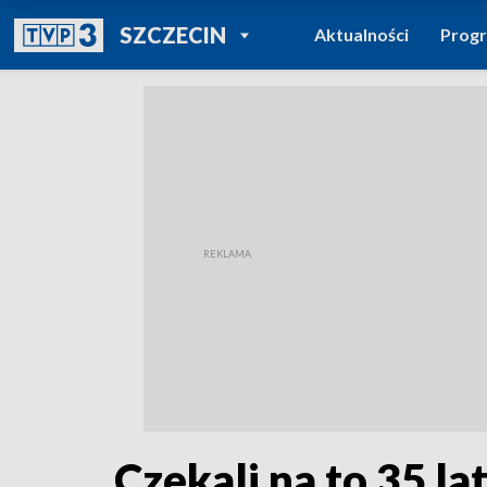
POWRÓT DO
SZCZECIN
Aktualności
Prog
TVP REGIONY
Czekali na to 35 la