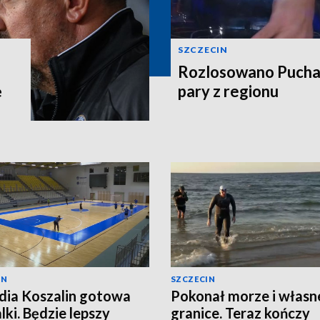
SZCZECIN
Rozlosowano Puchar
ę
pary z regionu
IN
SZCZECIN
ia Koszalin gotowa
Pokonał morze i własn
lki. Będzie lepszy
granice. Teraz kończy