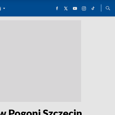
j
ów Pogoni Szczecin