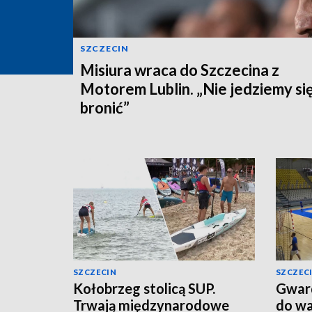
SZCZECIN
Misiura wraca do Szczecina z
Motorem Lublin. „Nie jedziemy si
bronić”
SZCZECIN
SZCZEC
Kołobrzeg stolicą SUP.
Gward
Trwają międzynarodowe
do wa