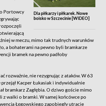
wo Portowcy
Dla piłkarzy i piłkarek. Nowe
boisko w Szczecinie [WIDEO]
ygrywając
 rozpoczęli
otwierającą
óźniej w meczu, mimo tak trudnych warunków
żo, a bohaterami na pewno byli bramkarze
wencji bramek na pewno padłoby
rać rozważnie, nie rezygnując z ataków. W 63
ę przejął Kacper Łukasiak i indywidualnie
nał bramkarz Zagłębia. O dziwo goście mimo
li z walki o bramki. W samej końcówce po
erwencja Łęgowskiego zapobiegły utracie