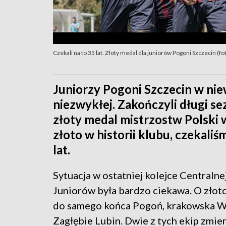
Czekali na to 35 lat. Złoty medal dla juniorów Pogoni Szczecin (fo
Juniorzy Pogoni Szczecin w ni
niezwykłej. Zakończyli długi s
złoty medal mistrzostw Polski w
złoto w historii klubu, czekali
lat.
Sytuacja w ostatniej kolejce Centralnej
Juniorów była bardzo ciekawa. O złot
do samego końca Pogoń, krakowska Wi
Zagłębie Lubin. Dwie z tych ekip zmier