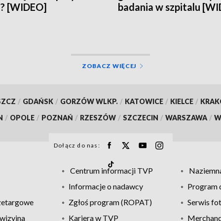
n? [WIDEO]
badania w szpitalu [W
ZOBACZ WIĘCEJ
SZCZ
/
GDAŃSK
/
GORZÓW WLKP.
/
KATOWICE
/
KIELCE
/
KRA
N
/
OPOLE
/
POZNAŃ
/
RZESZÓW
/
SZCZECIN
/
WARSZAWA
/
W
Dołącz do nas:
Centrum informacji TVP
Naziemna
Informacje o nadawcy
Program d
zetargowe
Zgłoś program (ROPAT)
Serwis fo
wizyjna
Kariera w TVP
Merchandi