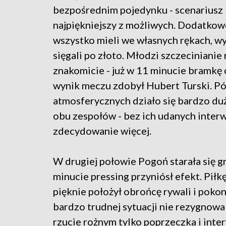
bezpośrednim pojedynku - scenariusz
najpiękniejszy z możliwych. Dodatko
wszystko mieli we własnych rękach, w
sięgali po złoto. Młodzi szczecinianie
znakomicie - już w 11 minucie bramkę 
wynik meczu zdobył Hubert Turski. P
atmosferycznych działo się bardzo du
obu zespołów - bez ich udanych inter
zdecydowanie więcej.
W drugiej połowie Pogoń starała się g
minucie pressing przyniósł efekt. Piłk
pięknie położył obrońcę rywali i poko
bardzo trudnej sytuacji nie rezygnowa
rzucie rożnym tylko poprzeczka i int