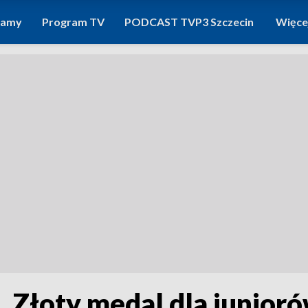
ramy
Program TV
PODCAST TVP3 Szczecin
Więce
t. Złoty medal dla junior