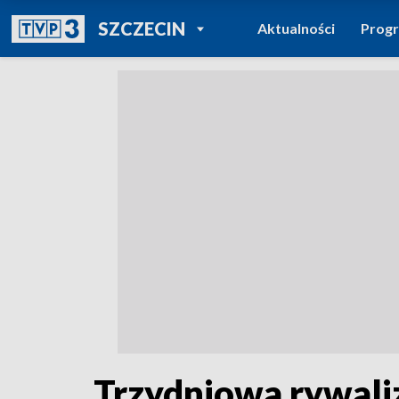
POWRÓT DO
SZCZECIN
Aktualności
Prog
TVP REGIONY
Trzydniowa rywali