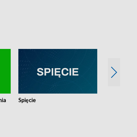
nia
Spięcie
Niedziałkow