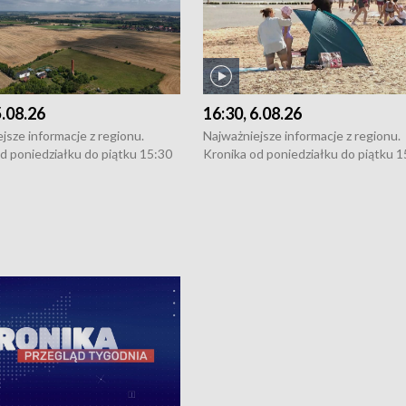
5.08.26
16:30, 6.08.26
jsze informacje z regionu.
Najważniejsze informacje z regionu.
d poniedziałku do piątku 15:30
Kronika od poniedziałku do piątku 1
16:30 (+ rozmowa), 18:30, 21:30.
(flesz), 16:30 (+ rozmowa), 18:30, 21
y i święta 15:30 i 16:30
W weekendy i święta 15:30 i 16:30
8:30 i 21:30. Dziennikarze czekają
(flesz), 18:30 i 21:30. Dziennikarze c
a zgłoszenia: Szczecin - tel. 91-
na Państwa zgłoszenia: Szczecin - te
0, Koszalin - tel. 94-34-50-054,
4 8-10-400, Koszalin - tel. 94-34-50
ronika@tvp.pl.
e-mail: kronika@tvp.pl.