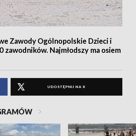
we Zawody Ogólnopolskie Dzieci i
00 zawodników. Najmłodszy ma osiem
UDOSTĘPNIJ NA X
OGRAMÓW