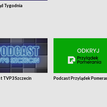
ąd Tygodnia
t TVP3 Szczecin
Podcast Przylądek Pomera