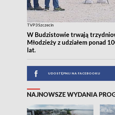
TVP3 Szczecin
W Budzistowie trwają trzydnio
Młodzieży z udziałem ponad 1
lat.
UDOSTĘPNIJ NA FACEBOOKU
NAJNOWSZE WYDANIA PR