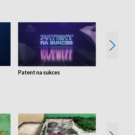
Patent na sukces
Rolnictwo w 