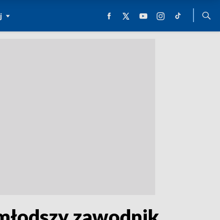
j
jmłodszy zawodnik