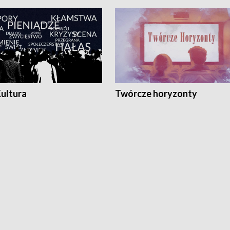
Kultura
Twórcze horyzonty