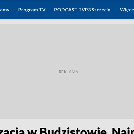
ramy
Program TV
PODCAST TVP3 Szczecin
Więce
zacja w Budzistowie. Na