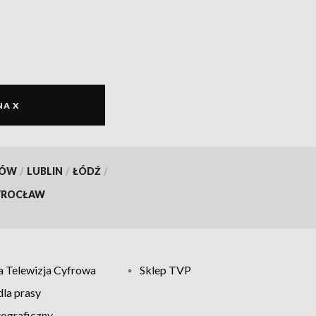
NA X
KÓW
/
LUBLIN
/
ŁÓDŹ
/
ROCŁAW
 Telewizja Cyfrowa
Sklep TVP
la prasy
tograficzny