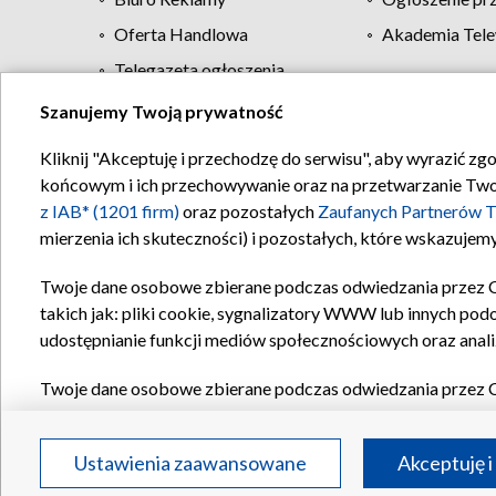
Oferta Handlowa
Akademia Tele
Telegazeta ogłoszenia
Szanujemy Twoją prywatność
Regulamin TVP
Kliknij "Akceptuję i przechodzę do serwisu", aby wyrazić zg
końcowym i ich przechowywanie oraz na przetwarzanie Twoich
z IAB* (1201 firm)
oraz pozostałych
Zaufanych Partnerów T
mierzenia ich skuteczności) i pozostałych, które wskazujemy
Twoje dane osobowe zbierane podczas odwiedzania przez 
takich jak: pliki cookie, sygnalizatory WWW lub innych pod
udostępnianie funkcji mediów społecznościowych oraz anali
Twoje dane osobowe zbierane podczas odwiedzania przez 
plików cookie, informacje o Twoich wyszukiwaniach w serwi
Partnerów TVP
dla realizacji następujących celów i funkc
Ustawienia zaawansowane
Akceptuję i
reklam, tworzenia profilu spersonalizowanych reklam, tworz
treści, stosowania badań rynkowych w celu generowania op