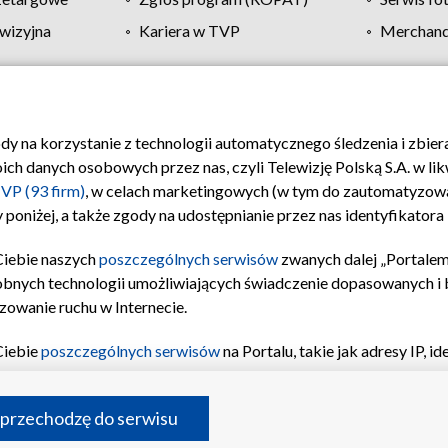
wizyjna
Kariera w TVP
Merchandi
Polityka prywatności
Moje zgody
Pomoc
Biuro re
ody na korzystanie z technologii automatycznego śledzenia i zbie
 danych osobowych przez nas, czyli Telewizję Polską S.A. w likw
VP (93 firm)
, w celach marketingowych (w tym do zautomatyzow
 poniżej, a także zgody na udostępnianie przez nas identyfikator
Ciebie naszych
poszczególnych serwisów
zwanych dalej „Portalem
obnych technologii umożliwiających świadczenie dopasowanych i be
zowanie ruchu w Internecie.
Ciebie
poszczególnych serwisów
na Portalu, takie jak adresy IP, 
sach Portalu czy historia odwiedzin będą przetwarzane przez TV
ji: przechowywania informacji na urządzeniu lub dostęp do nich,
©2026 Telewizja Polska S.A. w likwidacji
 przechodzę do serwisu
enia profilu spersonalizowanych treści, wyboru spersonalizowany
inii odbiorców, opracowywania i ulepszania produktów, zapewnie