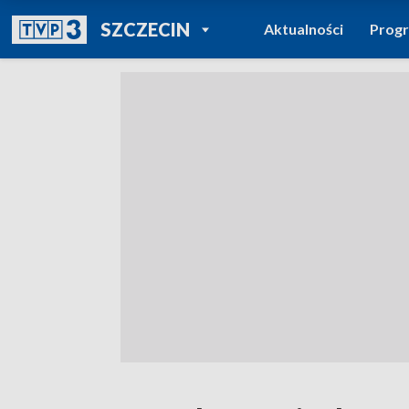
POWRÓT DO
SZCZECIN
Aktualności
Prog
TVP REGIONY