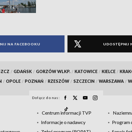
NIJ NA FACEBOOKU
UDOSTĘPNIJ 
SZCZ
/
GDAŃSK
/
GORZÓW WLKP.
/
KATOWICE
/
KIELCE
/
KRA
N
/
OPOLE
/
POZNAŃ
/
RZESZÓW
/
SZCZECIN
/
WARSZAWA
/
W
Dołącz do nas:
Centrum informacji TVP
Naziemna
Informacje o nadawcy
Program d
zetargowe
Zgłoś program (ROPAT)
Serwis fo