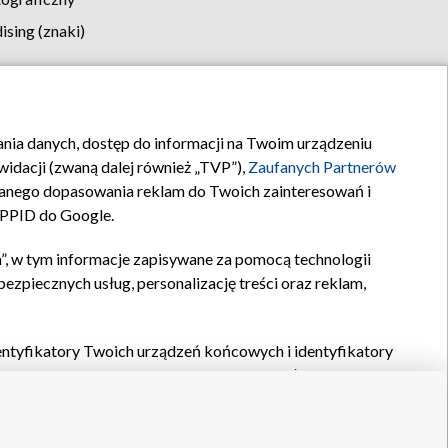
sing (znaki)
klamy
Kontakt
rania danych, dostęp do informacji na Twoim urządzeniu
idacji (zwaną dalej również „TVP”),
Zaufanych Partnerów
anego dopasowania reklam do Twoich zainteresowań i
a PPID do Google.
”, w tym informacje zapisywane za pomocą technologii
zpiecznych usług, personalizację treści oraz reklam,
identyfikatory Twoich urządzeń końcowych i identyfikatory
P,
Zaufanych Partnerów z IAB
oraz pozostałych
Zaufanych
 wyboru podstawowych reklam, wyboru spersonalizowanych
ch treści, pomiaru wydajności reklam, pomiaru wydajności
nia bezpieczeństwa, zapobiegania oszustwom i usuwania