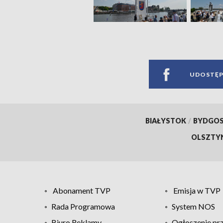
UDOSTĘP
BIAŁYSTOK
/
BYDGO
OLSZTY
Abonament TVP
Emisja w TVP
Rada Programowa
System NOS
Biuro Reklamy
Ogłoszenie pr