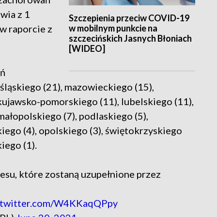
wia z 1
Szczepienia przeciw COVID-19
w mobilnym punkcie na
w raporcie z
szczecińskich Jasnych Błoniach
[WIDEO]
eń
ląskiego (21), mazowieckiego (15),
 kujawsko-pomorskiego (11), lubelskiego (11),
ałopolskiego (7), podlaskiego (5),
ego (4), opolskiego (3), świętokrzyskiego
iego (1).
esu, które zostaną uzupełnione przez
.twitter.com/W4KKaqQPpy