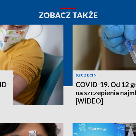
ZOBACZ TAKŻE
SZCZECIN
ID-
COVID-19. Od 12 gr
na szczepienia najm
[WIDEO]