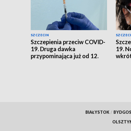
SZCZECIN
SZCZEC
Szczepienia przeciw COVID-
Szcze
19. Druga dawka
19. N
przypominająca już od 12.
wkrót
roku życia
BIAŁYSTOK
/
BYDGO
OLSZTY