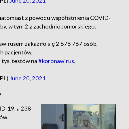
_PL)
June 20, 2021
natomiast z powodu współistnienia COVID-
oby, w tym 2 z zachodniopomorskiego.
wirusem zakaziło się 2 878 767 osób,
h pacjentów.
tys. testów na
#koronawirus
.
_PL)
June 20, 2021
?
ID-19, a 238
rów.