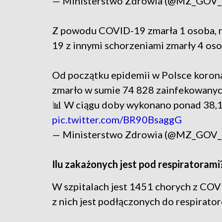
— Ministerstwo Zdrowia (@MZ_GOV
Z powodu COVID-19 zmarła 1 osoba, 
19 z innymi schorzeniami zmarły 4 os
Od początku epidemii w Polsce korona
zmarło w sumie 74 828 zainfekowanyc
📊 W ciągu doby wykonano ponad 38,1 
pic.twitter.com/BR90BsaggG
— Ministerstwo Zdrowia (@MZ_GOV
Ilu zakażonych jest pod respiratorami
W szpitalach jest 1451 chorych z COV
z nich jest podłączonych do respirato