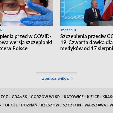
IN
SZCZECIN
pienia przeciw COVID-
Szczepienia przeciw C
owa wersja szczepionki
19. Czwarta dawka dla
ce w Polsce
medyków od 17 sierpn
[WIDEO]
ZOBACZ WIĘCEJ
SZCZ
/
GDAŃSK
/
GORZÓW WLKP.
/
KATOWICE
/
KIELCE
/
KRA
N
/
OPOLE
/
POZNAŃ
/
RZESZÓW
/
SZCZECIN
/
WARSZAWA
/
W