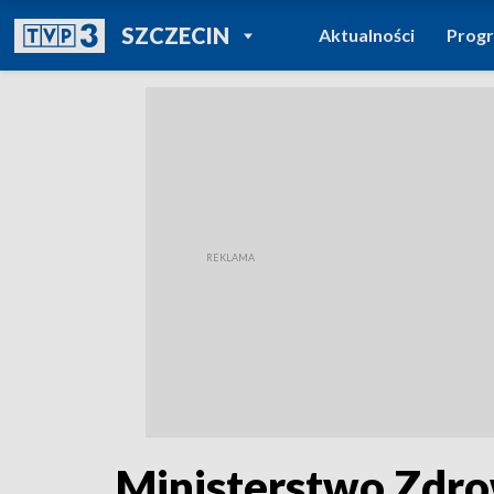
POWRÓT DO
SZCZECIN
Aktualności
Prog
TVP REGIONY
Ministerstwo Zdro