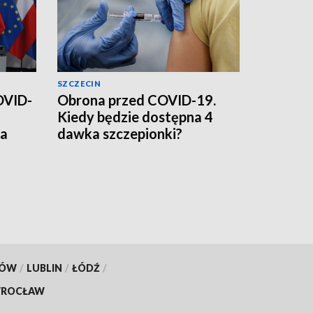
SZCZECIN
OVID-
Obrona przed COVID-19.
Kiedy będzie dostępna 4
ia
dawka szczepionki?
KÓW
/
LUBLIN
/
ŁÓDŹ
/
ROCŁAW