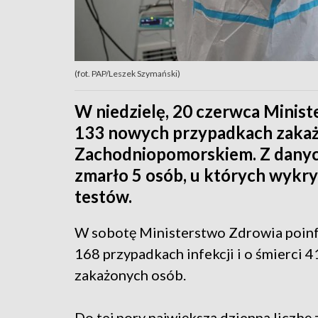
(fot. PAP/Leszek Szymański)
W niedzielę, 20 czerwca Minis
133 nowych przypadkach zakaż
Zachodniopomorskiem. Z danych
zmarło 5 osób, u których wykr
testów.
W sobotę Ministerstwo Zdrowia poin
168 przypadkach infekcji i o śmierci 4
zakażonych osób.
Do tej pory największą dzienną liczb