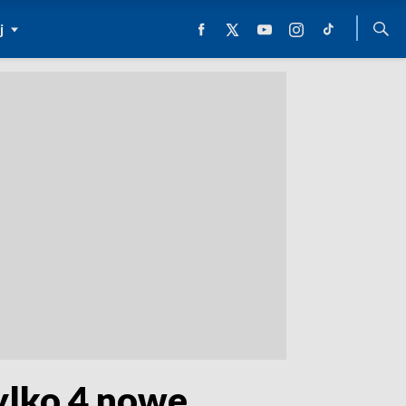
j
ylko 4 nowe