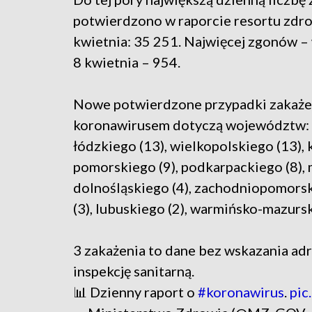
potwierdzono w raporcie resortu zdro
kwietnia: 35 251. Najwięcej zgonów – 
8 kwietnia – 954.
Nowe potwierdzone przypadki zakaż
koronawirusem dotyczą województw: ś
łódzkiego (13), wielkopolskiego (13),
pomorskiego (9), podkarpackiego (8), m
dolnośląskiego (4), zachodniopomorski
(3), lubuskiego (2), warmińsko-mazursk
3 zakażenia to dane bez wskazania adr
inspekcję sanitarną.
📊 Dzienny raport o
#koronawirus
.
pic