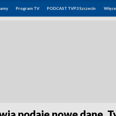
ramy
Program TV
PODCAST TVP3 Szczecin
Więce
wia podaje nowe dane. T