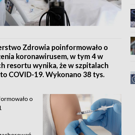
terstwo Zdrowia poinformowało o
enia koronawirusem, w tym 4 w
 resortu wynika, że w szpitalach
yto COVID-19. Wykonano 38 tys.
formowało o
1
ę zachorowań