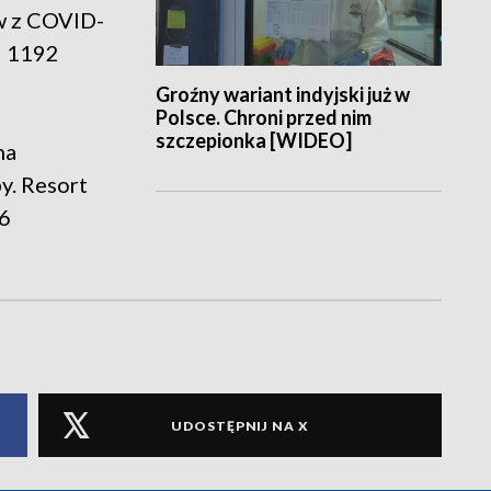
w z COVID-
i 1192
Groźny wariant indyjski już w
Polsce. Chroni przed nim
szczepionka [WIDEO]
na
y. Resort
76
UDOSTĘPNIJ NA X