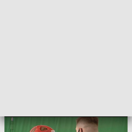
POWRÓT DO
SZCZECIN
TVP REGIONY
Szczecinek niegościnny. Gospodarze
zdobyli aż cztery medale [WIDEO]
2021-06-20
Sławomir Pankowski / kb