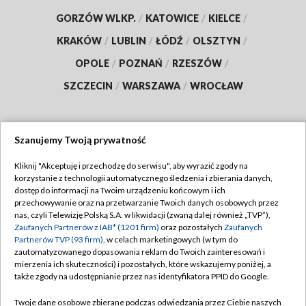
GORZÓW WLKP.
/
KATOWICE
/
KIELCE
/
KRAKÓW
/
LUBLIN
/
ŁÓDŹ
/
OLSZTYN
/
OPOLE
/
POZNAŃ
/
RZESZÓW
/
SZCZECIN
/
WARSZAWA
/
WROCŁAW
Szanujemy Twoją prywatność
Dołącz do nas:
Kliknij "Akceptuję i przechodzę do serwisu", aby wyrazić zgody na
korzystanie z technologii automatycznego śledzenia i zbierania danych,
TVP
dostęp do informacji na Twoim urządzeniu końcowym i ich
Abonament TVP
przechowywanie oraz na przetwarzanie Twoich danych osobowych przez
Regulamin TVP
nas, czyli Telewizję Polską S.A. w likwidacji (zwaną dalej również „TVP”),
Emisja w TVP
Polityka prywatności
Zaufanych Partnerów z IAB* (1201 firm)
oraz pozostałych
Zaufanych
Partnerów TVP (93 firm)
, w celach marketingowych (w tym do
Centrum informacji TVP
Moje zgody
zautomatyzowanego dopasowania reklam do Twoich zainteresowań i
mierzenia ich skuteczności) i pozostałych, które wskazujemy poniżej, a
Naziemna Telewizja Cyfrowa
Pomoc
także zgody na udostępnianie przez nas identyfikatora PPID do Google.
Sklep TVP
Biuro reklamy
Twoje dane osobowe zbierane podczas odwiedzania przez Ciebie naszych