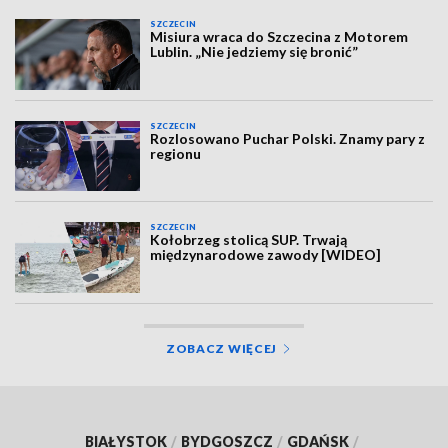
SZCZECIN
Misiura wraca do Szczecina z Motorem
Lublin. „Nie jedziemy się bronić”
SZCZECIN
Rozlosowano Puchar Polski. Znamy pary z
regionu
SZCZECIN
Kołobrzeg stolicą SUP. Trwają
międzynarodowe zawody [WIDEO]
ZOBACZ WIĘCEJ
BIAŁYSTOK
/
BYDGOSZCZ
/
GDAŃSK
/