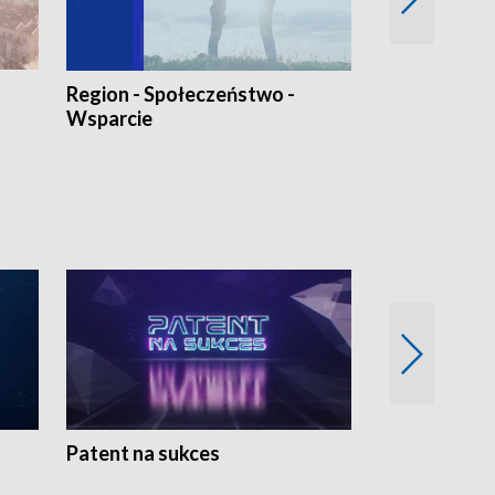
Region - Społeczeństwo -
Bez Barier
Wsparcie
Patent na sukces
Rolnictwo w 