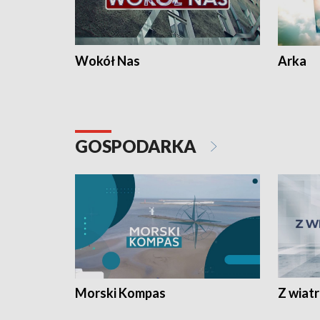
Wokół Nas
Arka
GOSPODARKA
Morski Kompas
Z wiat