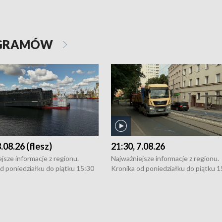
OGRAMÓW
8.08.26 (flesz)
21:30, 7.08.26
jsze informacje z regionu.
Najważniejsze informacje z regionu.
d poniedziałku do piątku 15:30
Kronika od poniedziałku do piątku 1
16:30 (+ rozmowa), 18:30, 21:30.
(flesz), 16:30 (+ rozmowa), 18:30, 21
y i święta 15:30 i 16:30
W weekendy i święta 15:30 i 16:30
8:30 i 21:30. Dziennikarze czekają
(flesz), 18:30 i 21:30. Dziennikarze c
a zgłoszenia: Szczecin - tel. 91-
na Państwa zgłoszenia: Szczecin - te
0, Koszalin - tel. 94-34-50-054,
4 8-10-400, Koszalin - tel. 94-34-50