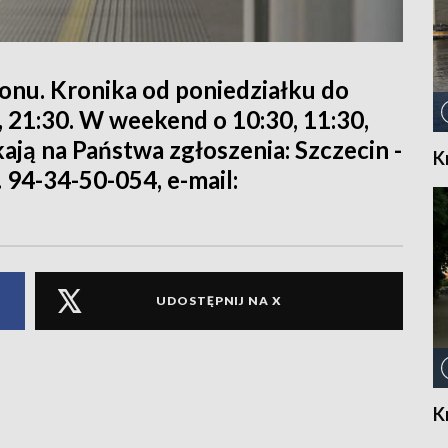
ionu. Kronika od poniedziałku do
0, 21:30. W weekend o 10:30, 11:30,
kają na Państwa zgłoszenia: Szczecin -
K
. 94-34-50-054, e-mail:
UDOSTĘPNIJ NA X
K