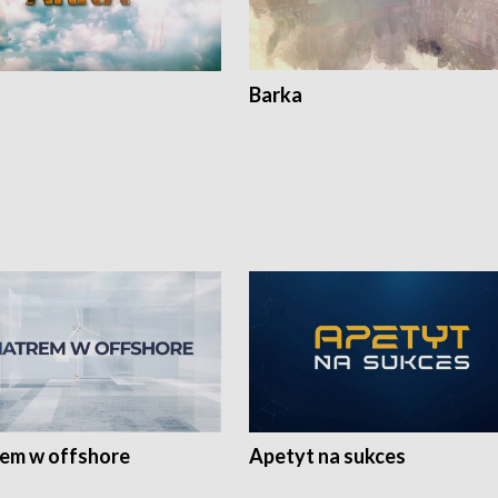
Barka
rem w offshore
Apetyt na sukces