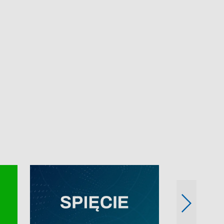
e-mail: kronika@tvp.pl.
e-mail: kronika@t