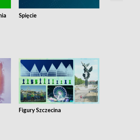
nia
Spięcie
Niedziałkow
Figury Szczecina