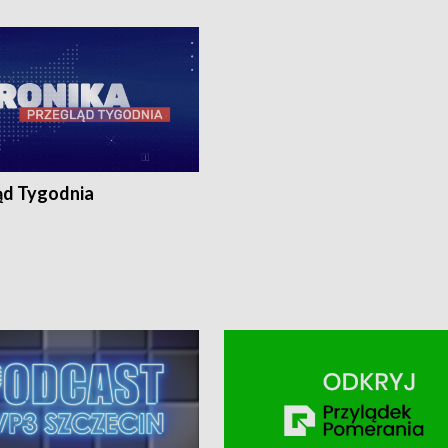
ronika@tvp.pl.
e-mail: kronika@tvp.pl.
ąd Tygodnia