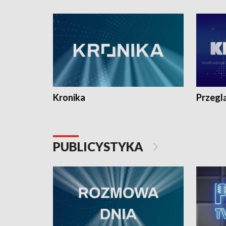
e-mail: kronika@tvp.pl.
e-mail: k
Kronika
Przegl
PUBLICYSTYKA