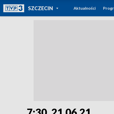
POWRÓT DO
SZCZECIN
Aktualności
Prog
TVP REGIONY
7:30, 21.06.21