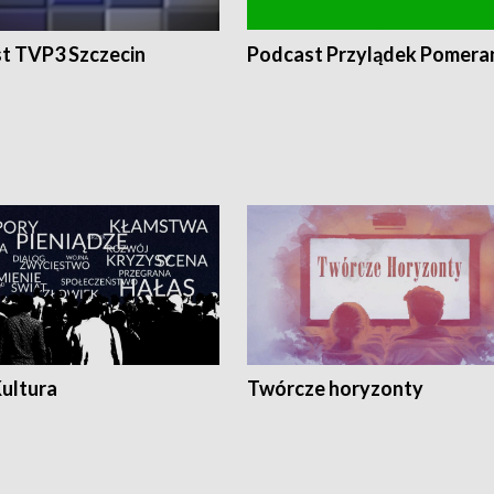
t TVP3 Szczecin
Podcast Przylądek Pomera
Kultura
Twórcze horyzonty