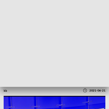
POWRÓT DO
SZCZECIN
TVP REGIONY
Niski poziom wody w rzekach. Rozmowa
z Markiem Duklanowskim [WIDEO]
2021-06-21
kb