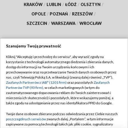
KRAKÓW
/
LUBLIN
/
ŁÓDŹ
/
OLSZTYN
/
OPOLE
/
POZNAŃ
/
RZESZÓW
/
SZCZECIN
/
WARSZAWA
/
WROCŁAW
Szanujemy Twoją prywatność
Dołącz do nas:
Kliknij "Akceptuję i przechodzę do serwisu", aby wyrazić zgody na
korzystanie z technologii automatycznego śledzenia i zbierania danych,
TVP
dostęp do informacji na Twoim urządzeniu końcowym i ich
Abonament TVP
przechowywanie oraz na przetwarzanie Twoich danych osobowych przez
Regulamin TVP
nas, czyli Telewizję Polską S.A. w likwidacji (zwaną dalej również „TVP”),
Emisja w TVP
Polityka prywatności
Zaufanych Partnerów z IAB* (1201 firm)
oraz pozostałych
Zaufanych
Partnerów TVP (93 firm)
, w celach marketingowych (w tym do
Centrum informacji TVP
Moje zgody
zautomatyzowanego dopasowania reklam do Twoich zainteresowań i
mierzenia ich skuteczności) i pozostałych, które wskazujemy poniżej, a
Naziemna Telewizja Cyfrowa
Pomoc
także zgody na udostępnianie przez nas identyfikatora PPID do Google.
Sklep TVP
Biuro reklamy
Twoje dane osobowe zbierane podczas odwiedzania przez Ciebie naszych
Rada Programowa
Kontakt
poszczególnych serwisów
zwanych dalej „Portalem”, w tym informacje
zapisywane za pomocą technologii takich jak: pliki cookie, sygnalizatory
System NOS