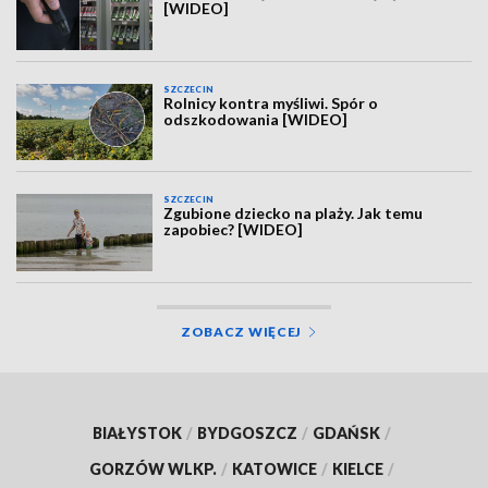
[WIDEO]
SZCZECIN
Rolnicy kontra myśliwi. Spór o
odszkodowania [WIDEO]
SZCZECIN
Zgubione dziecko na plaży. Jak temu
zapobiec? [WIDEO]
ZOBACZ WIĘCEJ
BIAŁYSTOK
/
BYDGOSZCZ
/
GDAŃSK
/
GORZÓW WLKP.
/
KATOWICE
/
KIELCE
/