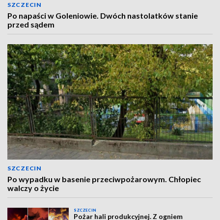
SZCZECIN
Po napaści w Goleniowie. Dwóch nastolatków stanie
przed sądem
SZCZECIN
Po wypadku w basenie przeciwpożarowym. Chłopiec
walczy o życie
SZCZECIN
Pożar hali produkcyjnej. Z ogniem