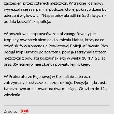
zaczepieni przez czterech mężczyzn. W trakcie rozmowy
wywiązała się szarpanina, podczas której pokrzywdzeni byli
uderzani w głowy. (...) "Napastnicy ukradli im 550 złotych" -
podała koszalińska policja.
W poszukiwanie sprawców został zaangażowany pies
tropiący, owczarek niemiecki o imieniu Nabat, który na co
dzień służy w Komendzie Powiatowej Policji w Sławnie. Pies
podjął trop i krótko po zdarzeniu policja zatrzymała trzech
mężczyzn z powiatu koszalińskiego w wieku 18, 19 i 21 lat
oraz 35-letniego mieszkańca powiatu legnickiego.
W Prokuraturze Rejonowej w Koszalinie czterech
zatrzymanych usłyszało zarzut rozboju. Decyzja sądu zostali
tymczasowo aresztowani na dwa miesiące. Grozi im do 12 lat
więzienia.
Źródło: