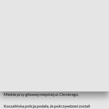
fot. koszalin.policja.gov.pl
Czterech mężczyzn zostało zatrzymanych przez
policję po tym, jak w Mielnie przy ul. Chrobrego w
miniony weekend mieli dopuścić się rozboju. W ich
ujęciu pomógł pies tropiący, owczarek niemiecki o
imieniu Nabat.
Do zdarzenia doszło w miniony weekend w nadmorskim
Mielnie przy głównej miejskiej ul. Chrobrego.
Koszalińska policja podała, że pokrzywdzeni zostali