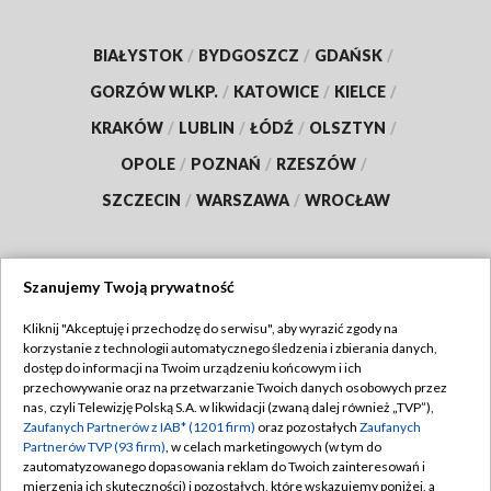
BIAŁYSTOK
/
BYDGOSZCZ
/
GDAŃSK
/
GORZÓW WLKP.
/
KATOWICE
/
KIELCE
/
KRAKÓW
/
LUBLIN
/
ŁÓDŹ
/
OLSZTYN
/
OPOLE
/
POZNAŃ
/
RZESZÓW
/
SZCZECIN
/
WARSZAWA
/
WROCŁAW
Szanujemy Twoją prywatność
Dołącz do nas:
Kliknij "Akceptuję i przechodzę do serwisu", aby wyrazić zgody na
korzystanie z technologii automatycznego śledzenia i zbierania danych,
TVP
dostęp do informacji na Twoim urządzeniu końcowym i ich
Abonament TVP
przechowywanie oraz na przetwarzanie Twoich danych osobowych przez
Regulamin TVP
nas, czyli Telewizję Polską S.A. w likwidacji (zwaną dalej również „TVP”),
Emisja w TVP
Polityka prywatności
Zaufanych Partnerów z IAB* (1201 firm)
oraz pozostałych
Zaufanych
Partnerów TVP (93 firm)
, w celach marketingowych (w tym do
Centrum informacji TVP
Moje zgody
zautomatyzowanego dopasowania reklam do Twoich zainteresowań i
mierzenia ich skuteczności) i pozostałych, które wskazujemy poniżej, a