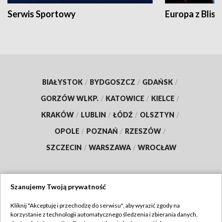
Serwis Sportowy
Europa z Blisk
BIAŁYSTOK
/
BYDGOSZCZ
/
GDAŃSK
/
GORZÓW WLKP.
/
KATOWICE
/
KIELCE
/
KRAKÓW
/
LUBLIN
/
ŁÓDŹ
/
OLSZTYN
/
OPOLE
/
POZNAŃ
/
RZESZÓW
/
SZCZECIN
/
WARSZAWA
/
WROCŁAW
Szanujemy Twoją prywatność
Dołącz do nas:
Kliknij "Akceptuję i przechodzę do serwisu", aby wyrazić zgody na
korzystanie z technologii automatycznego śledzenia i zbierania danych,
TVP