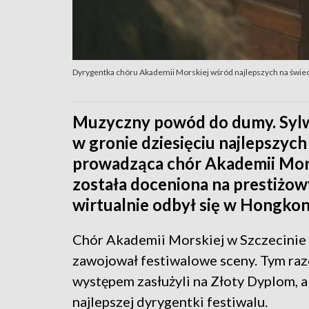
Dyrygentka chóru Akademii Morskiej wśród najlepszych na świe
Muzyczny powód do dumy. Sylw
w gronie dziesięciu najlepszyc
prowadząca chór Akademii Mors
została doceniona na prestiżow
wirtualnie odbył się w Hongko
Chór Akademii Morskiej w Szczecinie po
zawojował festiwalowe sceny. Tym ra
występem zasłużyli na Złoty Dyplom, 
najlepszej dyrygentki festiwalu.