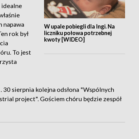
- idealne
 właśnie
m napawa
W upale pobiegli dla Ingi. Na
liczniku połowa potrzebnej
Ten rok był
kwoty [WIDEO]
cia
óru. To jest
rzysta
. 30 sierpnia kolejna odsłona "Wspólnych
trial project". Gościem chóru będzie zespół