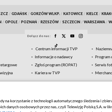
SZCZ
/
GDAŃSK
/
GORZÓW WLKP.
/
KATOWICE
/
KIELCE
/
KRA
N
/
OPOLE
/
POZNAŃ
/
RZESZÓW
/
SZCZECIN
/
WARSZAWA
/
W
Dołącz do nas:
Centrum informacji TVP
Naziemna
Informacje o nadawcy
Program d
zetargowe
Zgłoś program (ROPAT)
Serwis fo
wizyjna
Kariera w TVP
Merchandi
Polityka prywatności
Moje zgody
Pomoc
Biuro re
ody na korzystanie z technologii automatycznego śledzenia i zbie
 danych osobowych przez nas, czyli Telewizję Polską S.A. w likw