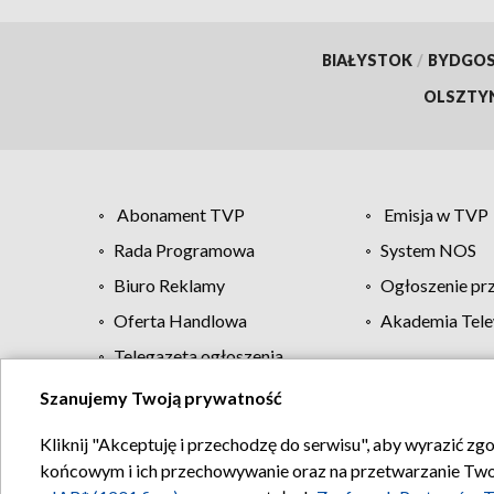
BIAŁYSTOK
/
BYDGO
OLSZTY
Abonament TVP
Emisja w TVP
Rada Programowa
System NOS
Biuro Reklamy
Ogłoszenie pr
Oferta Handlowa
Akademia Tele
Telegazeta ogłoszenia
Szanujemy Twoją prywatność
Regulamin TVP
Kliknij "Akceptuję i przechodzę do serwisu", aby wyrazić zg
końcowym i ich przechowywanie oraz na przetwarzanie Twoich