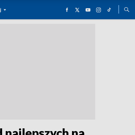
j
 najlepszych na