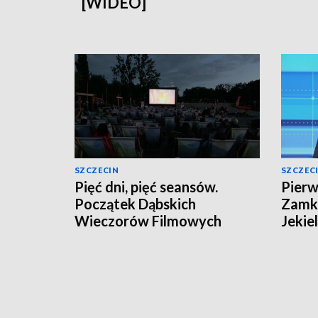
[WIDEO]
SZCZECIN
SZCZEC
Pięć dni, pięć seansów.
Pierw
Początek Dąbskich
Zamki
Wieczorów Filmowych
Jekie