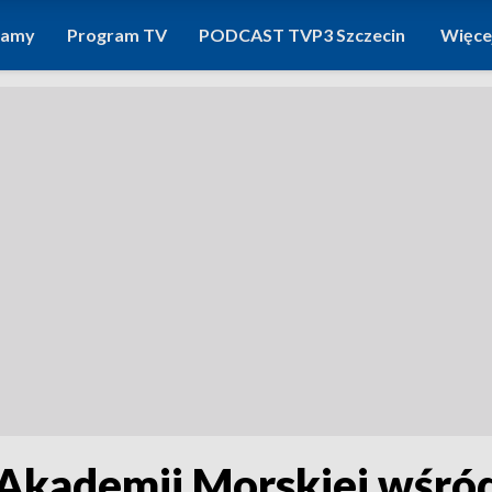
ramy
Program TV
PODCAST TVP3 Szczecin
Więce
Akademii Morskiej wśród