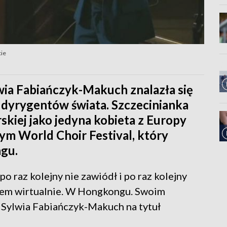
cie
ia Fabiańczyk-Makuch znalazła się
h dyrygentów świata. Szczecinianka
kiej jako jedyna kobieta z Europy
ym World Choir Festival, który
ngu.
 raz kolejny nie zawiódł i po raz kolejny
zem wirtualnie. W Hongkongu. Swoim
a Sylwia Fabiańczyk-Makuch na tytuł