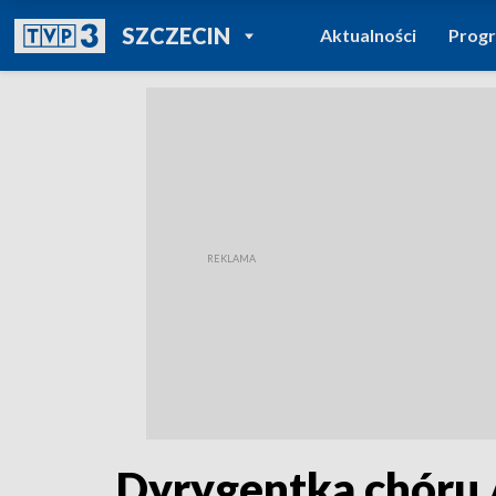
POWRÓT DO
SZCZECIN
Aktualności
Prog
TVP REGIONY
Dyrygentka chóru 