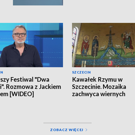
IN
SZCZECIN
szy Festiwal "Dwa
Kawałek Rzymu w
". Rozmowa z Jackiem
Szczecinie. Mozaika
lem [WIDEO]
zachwyca wiernych
[WIDEO]
ZOBACZ WIĘCEJ