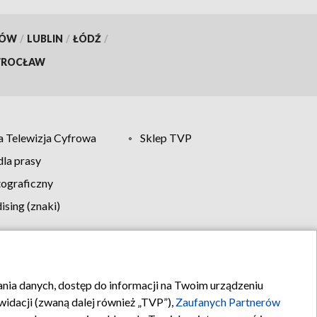
KÓW
/
LUBLIN
/
ŁÓDŹ
/
ROCŁAW
 Telewizja Cyfrowa
Sklep TVP
la prasy
tograficzny
sing (znaki)
klamy
Kontakt
rania danych, dostęp do informacji na Twoim urządzeniu
idacji (zwaną dalej również „TVP”),
Zaufanych Partnerów