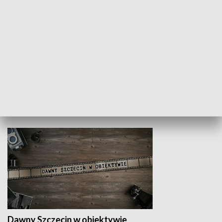
Z indeksem w ręku
Droga po suk
HISTORIA
Dawny Szczecin w obiektywie