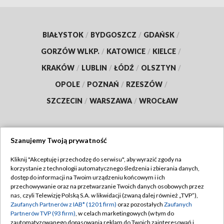
BIAŁYSTOK
/
BYDGOSZCZ
/
GDAŃSK
/
GORZÓW WLKP.
/
KATOWICE
/
KIELCE
/
KRAKÓW
/
LUBLIN
/
ŁÓDŹ
/
OLSZTYN
/
OPOLE
/
POZNAŃ
/
RZESZÓW
/
SZCZECIN
/
WARSZAWA
/
WROCŁAW
Szanujemy Twoją prywatność
Dołącz do nas:
Kliknij "Akceptuję i przechodzę do serwisu", aby wyrazić zgody na
korzystanie z technologii automatycznego śledzenia i zbierania danych,
TVP
dostęp do informacji na Twoim urządzeniu końcowym i ich
Abonament TVP
przechowywanie oraz na przetwarzanie Twoich danych osobowych przez
Regulamin TVP
nas, czyli Telewizję Polską S.A. w likwidacji (zwaną dalej również „TVP”),
Emisja w TVP
Polityka prywatności
Zaufanych Partnerów z IAB* (1201 firm)
oraz pozostałych
Zaufanych
Partnerów TVP (93 firm)
, w celach marketingowych (w tym do
Centrum informacji TVP
Moje zgody
zautomatyzowanego dopasowania reklam do Twoich zainteresowań i