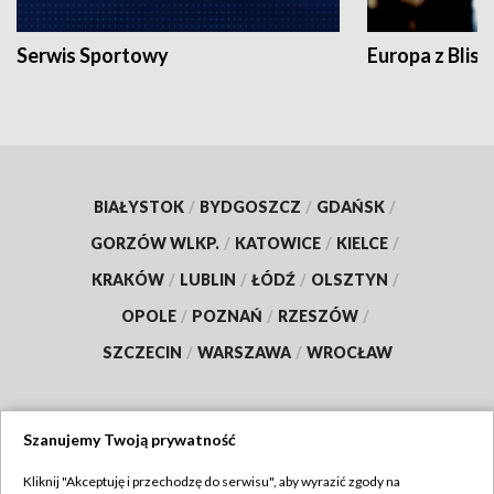
Serwis Sportowy
Europa z Blisk
BIAŁYSTOK
/
BYDGOSZCZ
/
GDAŃSK
/
GORZÓW WLKP.
/
KATOWICE
/
KIELCE
/
KRAKÓW
/
LUBLIN
/
ŁÓDŹ
/
OLSZTYN
/
OPOLE
/
POZNAŃ
/
RZESZÓW
/
SZCZECIN
/
WARSZAWA
/
WROCŁAW
Szanujemy Twoją prywatność
Dołącz do nas:
Kliknij "Akceptuję i przechodzę do serwisu", aby wyrazić zgody na