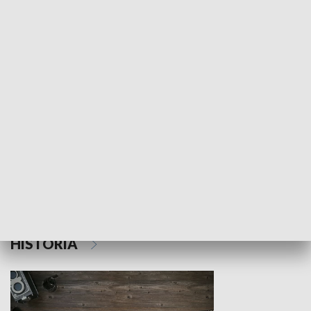
NAUKA I EDUKACJA
Z indeksem w ręku
Droga po suk
HISTORIA