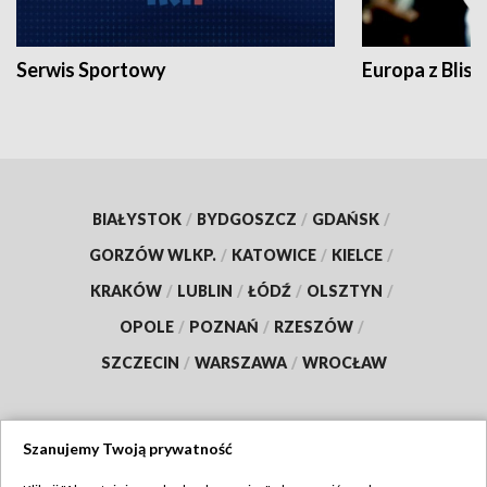
Serwis Sportowy
Europa z Blisk
BIAŁYSTOK
/
BYDGOSZCZ
/
GDAŃSK
/
GORZÓW WLKP.
/
KATOWICE
/
KIELCE
/
KRAKÓW
/
LUBLIN
/
ŁÓDŹ
/
OLSZTYN
/
OPOLE
/
POZNAŃ
/
RZESZÓW
/
SZCZECIN
/
WARSZAWA
/
WROCŁAW
Szanujemy Twoją prywatność
Dołącz do nas: