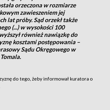
stała orzeczona w rozmiarze
nkowym zawieszeniem jej
h lat próby. Sąd orzekł także
go (...) w wysokości 100
dwyższył również nawiązkę do
żczyznę kosztami postępowania –
 prasowy Sądu Okręgowego w
 Tomala.
yznę do tego, żeby informował kuratora o
.