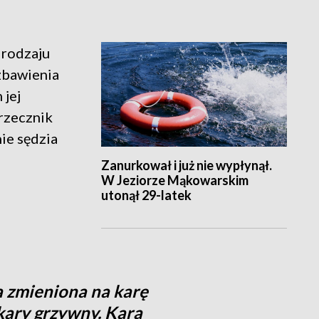
 rodzaju
zbawienia
jej
rzecznik
ie sędzia
Zanurkował i już nie wypłynął.
W Jeziorze Mąkowarskim
utonął 29-latek
a zmieniona na karę
kary grzywny. Kara