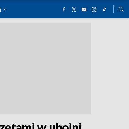
j
rzętami w ubojni