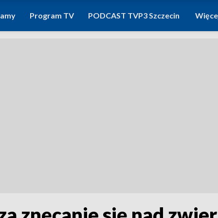
ramy
Program TV
PODCAST TVP3 Szczecin
Więce
a znęcanie się nad zwie