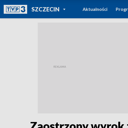
POWRÓT DO
SZCZECIN
Aktualności
Prog
TVP REGIONY
Zaostrzony wyrok z