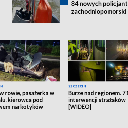
84 nowych policjant
zachodniopomorski
IN
SZCZECIN
w rowie, pasażerka w
Burze nad regionem. 7
alu, kierowca pod
interwencji strażaków
wem narkotyków
[WIDEO]