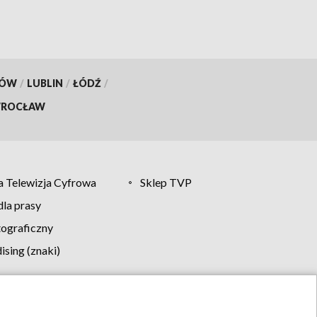
KÓW
/
LUBLIN
/
ŁÓDŹ
/
ROCŁAW
 Telewizja Cyfrowa
Sklep TVP
la prasy
tograficzny
sing (znaki)