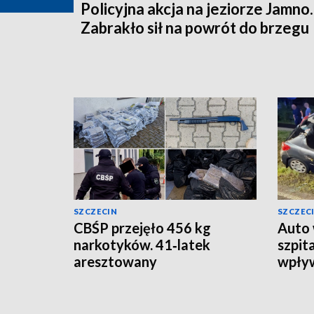
Policyjna akcja na jeziorze Jamno.
Zabrakło sił na powrót do brzegu
SZCZECIN
SZCZEC
CBŚP przejęło 456 kg
Auto 
narkotyków. 41‑latek
szpit
aresztowany
wpły