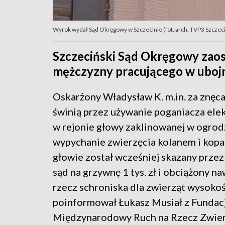
Wyrok wydał Sąd Okręgowy w Szczecinie (fot. arch. TVP3 Szczec
Szczeciński Sąd Okręgowy zao
mężczyzny pracującego w ubojn
Oskarżony Władysław K. m.in. za znęca
świnią przez używanie poganiacza ele
w rejonie głowy zaklinowanej w ogrod
wypychanie zwierzęcia kolanem i kopa
głowie został wcześniej skazany przez
sąd na grzywnę 1 tys. zł i obciążony n
rzecz schroniska dla zwierząt wysokośc
poinformował Łukasz Musiał z Fundacj
Międzynarodowy Ruch na Rzecz Zwier