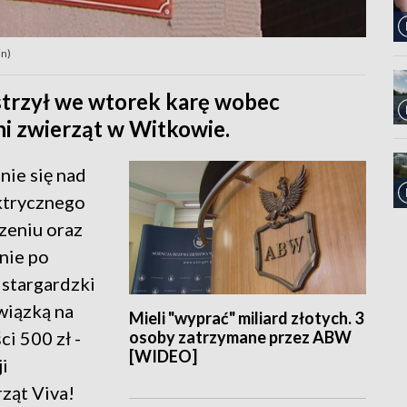
in)
strzył we wtorek karę wobec
i zwierząt w Witkowie.
nie się nad
ktrycznego
zeniu oraz
nie po
 stargardzki
awiązką na
Mieli "wyprać" miliard złotych. 3
osoby zatrzymane przez ABW
i 500 zł -
[WIDEO]
i
ząt Viva!