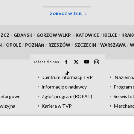
ZOBACZ WIĘCEJ
SZCZ
/
GDAŃSK
/
GORZÓW WLKP.
/
KATOWICE
/
KIELCE
/
KRA
N
/
OPOLE
/
POZNAŃ
/
RZESZÓW
/
SZCZECIN
/
WARSZAWA
/
W
Dołącz do nas:
Centrum informacji TVP
Naziemna
Informacje o nadawcy
Program d
zetargowe
Zgłoś program (ROPAT)
Serwis fo
wizyjna
Kariera w TVP
Merchandi