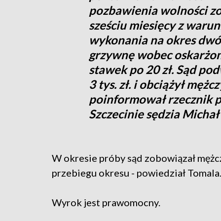
pozbawienia wolności zo
sześciu miesięcy z waru
wykonania na okres dwóc
grzywnę wobec oskarżone
stawek po 20 zł. Sąd po
3 tys. zł. i obciążył mę
poinformował rzecznik
Szczecinie sędzia Michał
W okresie próby sąd zobowiązał mężcz
przebiegu okresu - powiedział Tomala
Wyrok jest prawomocny.