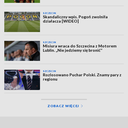
SZCZECIN
Skandaliczny wpis. Pogoń zwolniła
działacza [WIDEO]
SZCZECIN
Misiura wraca do Szczecina z Motorem
Lublin. „Nie jedziemy się bronić”
SZCZECIN
Rozlosowano Puchar Polski. Znamy pary z
regionu
ZOBACZ WIĘCEJ