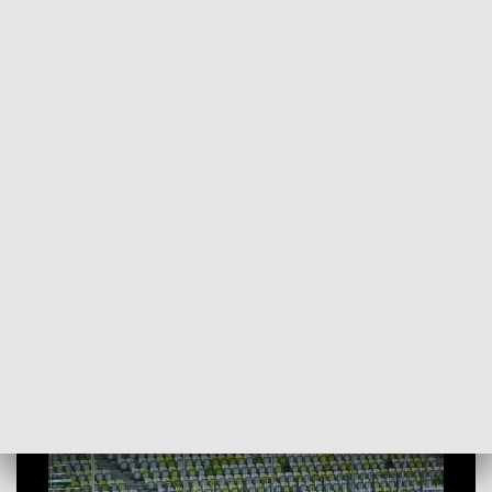
POWRÓT DO
SZCZECIN
TVP REGIONY
Nadzieja i oczekiwanie. Ostatnie godziny
przed meczem ze Szwecją [WIDEO]
2021-06-23
Dominika Choroszko / ms