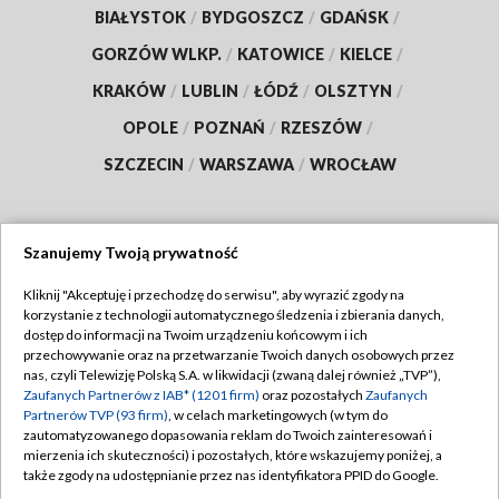
BIAŁYSTOK
/
BYDGOSZCZ
/
GDAŃSK
/
GORZÓW WLKP.
/
KATOWICE
/
KIELCE
/
KRAKÓW
/
LUBLIN
/
ŁÓDŹ
/
OLSZTYN
/
OPOLE
/
POZNAŃ
/
RZESZÓW
/
SZCZECIN
/
WARSZAWA
/
WROCŁAW
Szanujemy Twoją prywatność
Dołącz do nas:
Kliknij "Akceptuję i przechodzę do serwisu", aby wyrazić zgody na
korzystanie z technologii automatycznego śledzenia i zbierania danych,
TVP
dostęp do informacji na Twoim urządzeniu końcowym i ich
Abonament TVP
przechowywanie oraz na przetwarzanie Twoich danych osobowych przez
Regulamin TVP
nas, czyli Telewizję Polską S.A. w likwidacji (zwaną dalej również „TVP”),
Emisja w TVP
Polityka prywatności
Zaufanych Partnerów z IAB* (1201 firm)
oraz pozostałych
Zaufanych
Partnerów TVP (93 firm)
, w celach marketingowych (w tym do
Centrum informacji TVP
Moje zgody
zautomatyzowanego dopasowania reklam do Twoich zainteresowań i
mierzenia ich skuteczności) i pozostałych, które wskazujemy poniżej, a
Naziemna Telewizja Cyfrowa
Pomoc
także zgody na udostępnianie przez nas identyfikatora PPID do Google.
Sklep TVP