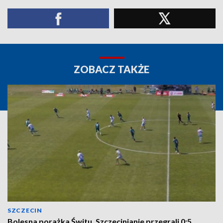
ZOBACZ TAKŻE
SZCZECIN
Bolesna porażka Świtu. Szczecinianie przegrali 0:5