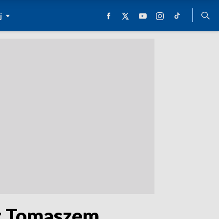
j
 z Tomaszem