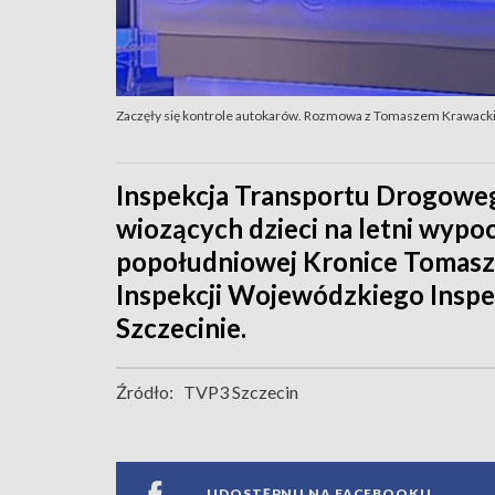
Zaczęły się kontrole autokarów. Rozmowa z Tomaszem Krawac
Inspekcja Transportu Drogowe
wiozących dzieci na letni wyp
popołudniowej Kronice Tomasz 
Inspekcji Wojewódzkiego Insp
Szczecinie.
Źródło:
TVP3 Szczecin
UDOSTĘPNIJ NA FACEBOOKU