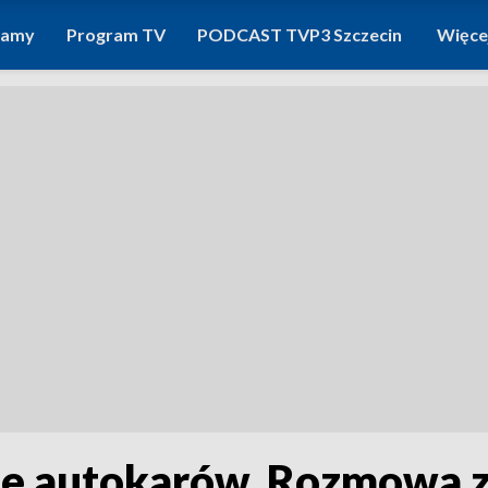
ramy
Program TV
PODCAST TVP3 Szczecin
Więce
ole autokarów. Rozmowa