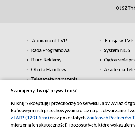
OLSZTY
Abonament TVP
Emisja w TVP
Rada Programowa
System NOS
Biuro Reklamy
Ogłoszenie pr
Oferta Handlowa
Akademia Tele
Telegazeta ogłoszenia
Szanujemy Twoją prywatność
Regulamin TVP
Kliknij "Akceptuję i przechodzę do serwisu", aby wyrazić zg
końcowym i ich przechowywanie oraz na przetwarzanie Twoich
z IAB* (1201 firm)
oraz pozostałych
Zaufanych Partnerów T
mierzenia ich skuteczności) i pozostałych, które wskazujemy