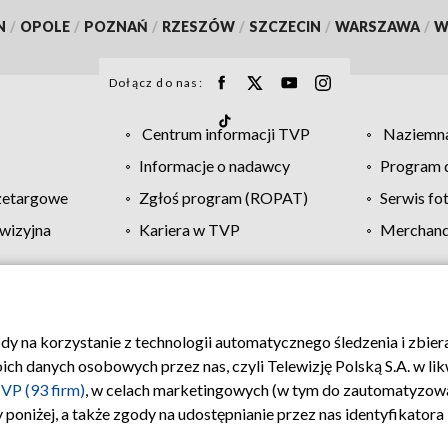
N
/
OPOLE
/
POZNAŃ
/
RZESZÓW
/
SZCZECIN
/
WARSZAWA
/
W
Dołącz do nas:
Centrum informacji TVP
Naziemna
Informacje o nadawcy
Program d
zetargowe
Zgłoś program (ROPAT)
Serwis fo
wizyjna
Kariera w TVP
Merchandi
Polityka prywatności
Moje zgody
Pomoc
Biuro re
ody na korzystanie z technologii automatycznego śledzenia i zbie
 danych osobowych przez nas, czyli Telewizję Polską S.A. w likw
VP (93 firm)
, w celach marketingowych (w tym do zautomatyzow
 poniżej, a także zgody na udostępnianie przez nas identyfikator