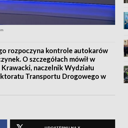
kim
go rozpoczyna kontrole autokarów
oczynek. O szczegółach mówił w
Krawacki, naczelnik Wydziału
ektoratu Transportu Drogowego w
UDOSTĘPNIJ NA X