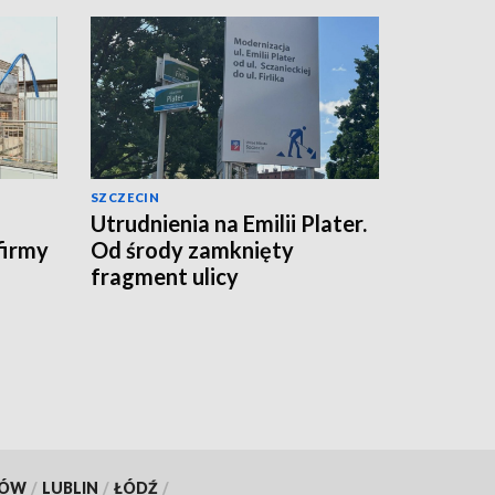
SZCZECIN
Utrudnienia na Emilii Plater.
firmy
Od środy zamknięty
fragment ulicy
KÓW
/
LUBLIN
/
ŁÓDŹ
/