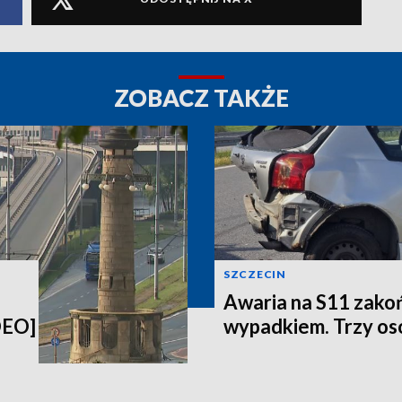
ZOBACZ TAKŻE
SZCZECIN
Awaria na S11 zakoń
DEO]
wypadkiem. Trzy oso