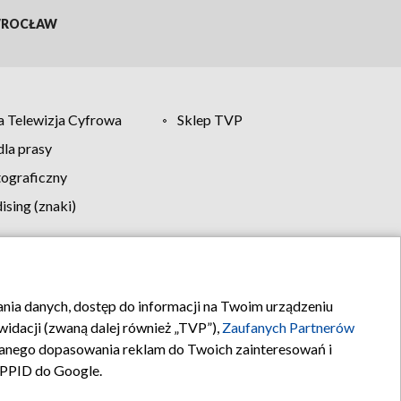
ROCŁAW
 Telewizja Cyfrowa
Sklep TVP
la prasy
tograficzny
sing (znaki)
klamy
Kontakt
rania danych, dostęp do informacji na Twoim urządzeniu
idacji (zwaną dalej również „TVP”),
Zaufanych Partnerów
anego dopasowania reklam do Twoich zainteresowań i
a PPID do Google.