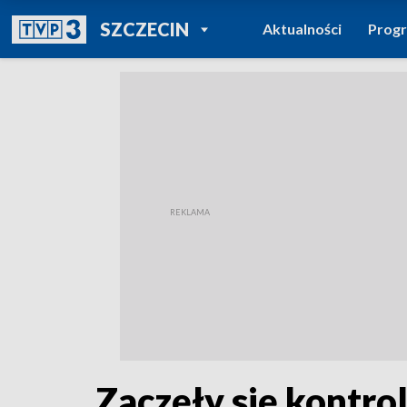
POWRÓT DO
SZCZECIN
Aktualności
Prog
TVP REGIONY
Zaczęły się kontr