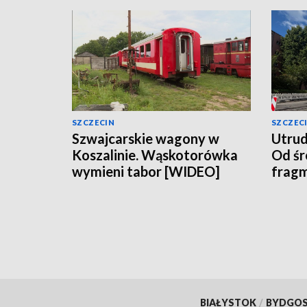
SZCZECIN
SZCZEC
Szwajcarskie wagony w
Utrudn
Koszalinie. Wąskotorówka
Od śr
wymieni tabor [WIDEO]
fragm
BIAŁYSTOK
/
BYDGO