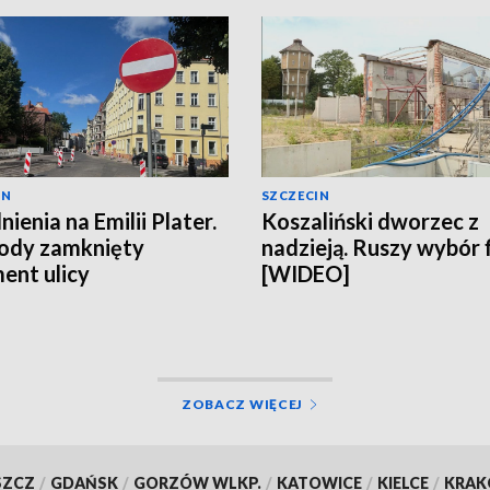
IN
SZCZECIN
ienia na Emilii Plater.
Koszaliński dworzec z
ody zamknięty
nadzieją. Ruszy wybór 
ent ulicy
[WIDEO]
ZOBACZ WIĘCEJ
SZCZ
/
GDAŃSK
/
GORZÓW WLKP.
/
KATOWICE
/
KIELCE
/
KRA