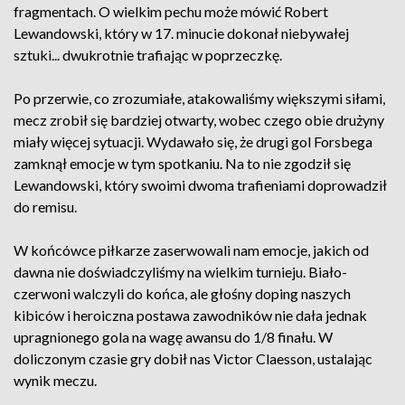
fragmentach. O wielkim pechu może mówić Robert
Lewandowski, który w 17. minucie dokonał niebywałej
sztuki... dwukrotnie trafiając w poprzeczkę.
Po przerwie, co zrozumiałe, atakowaliśmy większymi siłami,
mecz zrobił się bardziej otwarty, wobec czego obie drużyny
miały więcej sytuacji. Wydawało się, że drugi gol Forsbega
zamknął emocje w tym spotkaniu. Na to nie zgodził się
Lewandowski, który swoimi dwoma trafieniami doprowadził
do remisu.
W końcówce piłkarze zaserwowali nam emocje, jakich od
dawna nie doświadczyliśmy na wielkim turnieju. Biało-
czerwoni walczyli do końca, ale głośny doping naszych
kibiców i heroiczna postawa zawodników nie dała jednak
upragnionego gola na wagę awansu do 1/8 finału. W
doliczonym czasie gry dobił nas Victor Claesson, ustalając
wynik meczu.