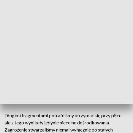
krytyki. Remis z Hiszpanią pozwolił uwierzyć w "mecz
założycielski" reprezentacji Paulo Sousy i wlał nadzieję, że
ten turniej będzie wspaniałą przygodą. Niestety, po
środowym spotkaniu znów czujemy się fatalnie. A co
najgorsze, nasi piłkarze nie będą już mieli okazji do
rehabilitacji.
Trudno myśleć o sukcesie, jeśli już w 2. minucie popełnia się
tak fatalny błąd w obronie, jak Kamil Jóźwiak. Nasz
skrzydłowy, w stosunkowo prostej sytuacji, nie potrafił
wybić piłki z pola karnego, co skrzętnie wykorzystał Emil
Forsberg. Możemy tylko pozazdrościć determinacji, jaką nasi
rywale pokazali w pierwszym kwadransie. A przecież to my
mieliśmy bić się "o życie".
Długimi fragmentami potrafiliśmy utrzymać się przy piłce,
ale z tego wynikały jedynie niecelne dośrodkowania.
Zagrożenie stwarzaliśmy niemal wyłącznie po stałych