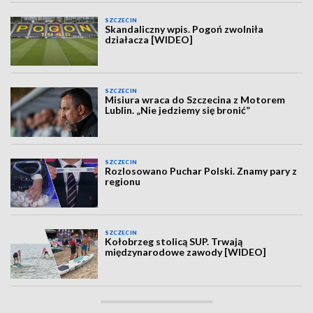
SZCZECIN
Skandaliczny wpis. Pogoń zwolniła
działacza [WIDEO]
SZCZECIN
Misiura wraca do Szczecina z Motorem
Lublin. „Nie jedziemy się bronić”
SZCZECIN
Rozlosowano Puchar Polski. Znamy pary z
regionu
SZCZECIN
Kołobrzeg stolicą SUP. Trwają
międzynarodowe zawody [WIDEO]