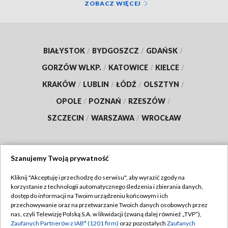
ZOBACZ WIĘCEJ
BIAŁYSTOK
/
BYDGOSZCZ
/
GDAŃSK
/
GORZÓW WLKP.
/
KATOWICE
/
KIELCE
/
KRAKÓW
/
LUBLIN
/
ŁÓDŹ
/
OLSZTYN
/
OPOLE
/
POZNAŃ
/
RZESZÓW
/
SZCZECIN
/
WARSZAWA
/
WROCŁAW
Szanujemy Twoją prywatność
Dołącz do nas:
Kliknij "Akceptuję i przechodzę do serwisu", aby wyrazić zgody na
korzystanie z technologii automatycznego śledzenia i zbierania danych,
TVP
dostęp do informacji na Twoim urządzeniu końcowym i ich
Abonament TVP
przechowywanie oraz na przetwarzanie Twoich danych osobowych przez
Regulamin TVP
nas, czyli Telewizję Polską S.A. w likwidacji (zwaną dalej również „TVP”),
Emisja w TVP
Polityka prywatności
Zaufanych Partnerów z IAB* (1201 firm)
oraz pozostałych
Zaufanych