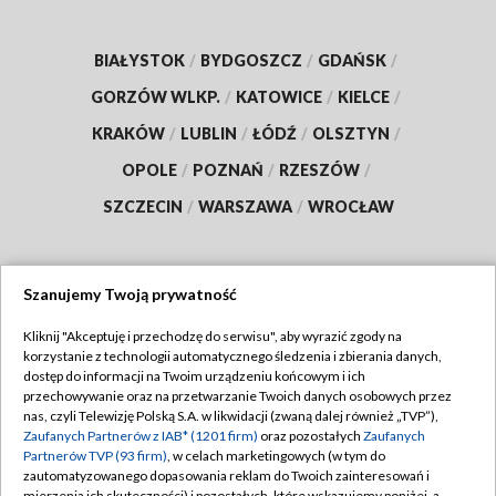
BIAŁYSTOK
/
BYDGOSZCZ
/
GDAŃSK
/
GORZÓW WLKP.
/
KATOWICE
/
KIELCE
/
KRAKÓW
/
LUBLIN
/
ŁÓDŹ
/
OLSZTYN
/
OPOLE
/
POZNAŃ
/
RZESZÓW
/
SZCZECIN
/
WARSZAWA
/
WROCŁAW
Szanujemy Twoją prywatność
Dołącz do nas:
Kliknij "Akceptuję i przechodzę do serwisu", aby wyrazić zgody na
korzystanie z technologii automatycznego śledzenia i zbierania danych,
TVP
dostęp do informacji na Twoim urządzeniu końcowym i ich
Abonament TVP
przechowywanie oraz na przetwarzanie Twoich danych osobowych przez
Regulamin TVP
nas, czyli Telewizję Polską S.A. w likwidacji (zwaną dalej również „TVP”),
Emisja w TVP
Polityka prywatności
Zaufanych Partnerów z IAB* (1201 firm)
oraz pozostałych
Zaufanych
Partnerów TVP (93 firm)
, w celach marketingowych (w tym do
Centrum informacji TVP
Moje zgody
zautomatyzowanego dopasowania reklam do Twoich zainteresowań i
mierzenia ich skuteczności) i pozostałych, które wskazujemy poniżej, a