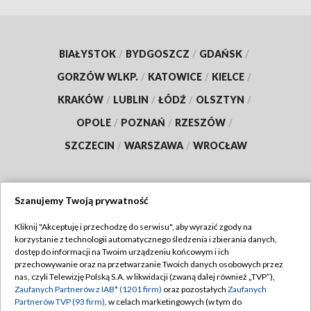
BIAŁYSTOK
/
BYDGOSZCZ
/
GDAŃSK
/
GORZÓW WLKP.
/
KATOWICE
/
KIELCE
/
KRAKÓW
/
LUBLIN
/
ŁÓDŹ
/
OLSZTYN
/
OPOLE
/
POZNAŃ
/
RZESZÓW
/
SZCZECIN
/
WARSZAWA
/
WROCŁAW
Szanujemy Twoją prywatność
Dołącz do nas:
Kliknij "Akceptuję i przechodzę do serwisu", aby wyrazić zgody na
korzystanie z technologii automatycznego śledzenia i zbierania danych,
TVP
dostęp do informacji na Twoim urządzeniu końcowym i ich
Abonament TVP
przechowywanie oraz na przetwarzanie Twoich danych osobowych przez
Regulamin TVP
nas, czyli Telewizję Polską S.A. w likwidacji (zwaną dalej również „TVP”),
Emisja w TVP
Polityka prywatności
Zaufanych Partnerów z IAB* (1201 firm)
oraz pozostałych
Zaufanych
Partnerów TVP (93 firm)
, w celach marketingowych (w tym do
Centrum informacji TVP