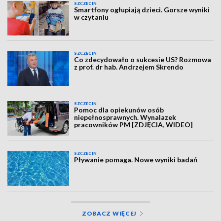
SZCZECIN
Smartfony ogłupiają dzieci. Gorsze wyniki
w czytaniu
SZCZECIN
Co zdecydowało o sukcesie US? Rozmowa
z prof. dr hab. Andrzejem Skrendo
SZCZECIN
Pomoc dla opiekunów osób
niepełnosprawnych. Wynalazek
pracowników PM [ZDJĘCIA, WIDEO]
SZCZECIN
Pływanie pomaga. Nowe wyniki badań
ZOBACZ WIĘCEJ