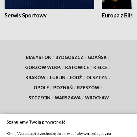
Serwis Sportowy
Europa z Blisk
BIAŁYSTOK
/
BYDGOSZCZ
/
GDAŃSK
/
GORZÓW WLKP.
/
KATOWICE
/
KIELCE
/
KRAKÓW
/
LUBLIN
/
ŁÓDŹ
/
OLSZTYN
/
OPOLE
/
POZNAŃ
/
RZESZÓW
/
SZCZECIN
/
WARSZAWA
/
WROCŁAW
Szanujemy Twoją prywatność
Dołącz do nas:
Kliknij "Akceptuję i przechodzę do serwisu", aby wyrazić zgody na