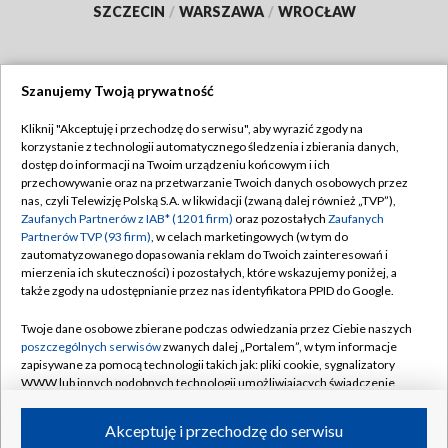
SZCZECIN
/
WARSZAWA
/
WROCŁAW
Szanujemy Twoją prywatność
Dołącz do nas:
Kliknij "Akceptuję i przechodzę do serwisu", aby wyrazić zgody na
korzystanie z technologii automatycznego śledzenia i zbierania danych,
TVP
dostęp do informacji na Twoim urządzeniu końcowym i ich
Abonament TVP
przechowywanie oraz na przetwarzanie Twoich danych osobowych przez
Regulamin TVP
nas, czyli Telewizję Polską S.A. w likwidacji (zwaną dalej również „TVP”),
Emisja w TVP
Polityka prywatności
Zaufanych Partnerów z IAB* (1201 firm)
oraz pozostałych
Zaufanych
Partnerów TVP (93 firm)
, w celach marketingowych (w tym do
Centrum informacji TVP
Moje zgody
zautomatyzowanego dopasowania reklam do Twoich zainteresowań i
mierzenia ich skuteczności) i pozostałych, które wskazujemy poniżej, a
Naziemna Telewizja Cyfrowa
Pomoc
także zgody na udostępnianie przez nas identyfikatora PPID do Google.
Sklep TVP
Biuro reklamy
Twoje dane osobowe zbierane podczas odwiedzania przez Ciebie naszych
Rada Programowa
Kontakt
poszczególnych serwisów
zwanych dalej „Portalem”, w tym informacje
zapisywane za pomocą technologii takich jak: pliki cookie, sygnalizatory
System NOS
WWW lub innych podobnych technologii umożliwiających świadczenie
dopasowanych i bezpiecznych usług, personalizację treści oraz reklam,
Informacje o nadawcy
Kanały
udostępnianie funkcji mediów społecznościowych oraz analizowanie
Akceptuję i przechodzę do serwisu
ruchu w Internecie.
Program dla prasy