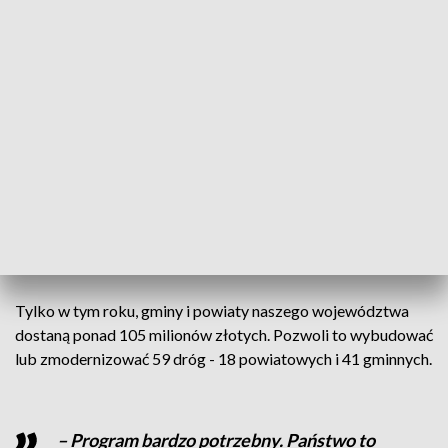
- Najważniejsze jest to, że wspólnie
możemy dla dobra naszych wspólnot
lokalnych, dla dobra naszych gmin i
powiatów remontować drogi. A remont
dróg to nie tylko nasza ambicja, ale to też
kwestia pewnej godności i
bezpieczeństwa na tych drogach –
podkreślił Zbigniew Bogucki, wojewoda
zachodniopomorski.
Tylko w tym roku, gminy i powiaty naszego województwa
dostaną ponad 105 milionów złotych. Pozwoli to wybudować
lub zmodernizować 59 dróg - 18 powiatowych i 41 gminnych.
– Program bardzo potrzebny. Państwo to