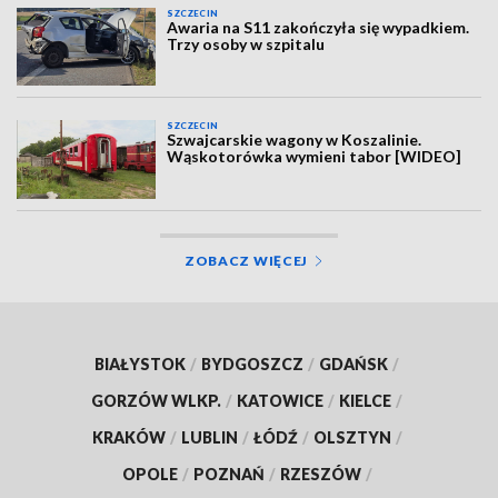
SZCZECIN
Awaria na S11 zakończyła się wypadkiem.
Trzy osoby w szpitalu
SZCZECIN
Szwajcarskie wagony w Koszalinie.
Wąskotorówka wymieni tabor [WIDEO]
ZOBACZ WIĘCEJ
BIAŁYSTOK
/
BYDGOSZCZ
/
GDAŃSK
/
GORZÓW WLKP.
/
KATOWICE
/
KIELCE
/
KRAKÓW
/
LUBLIN
/
ŁÓDŹ
/
OLSZTYN
/
OPOLE
/
POZNAŃ
/
RZESZÓW
/