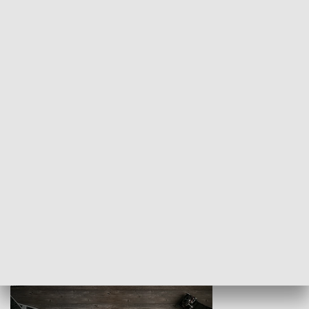
Z indeksem w ręku
Droga po suk
HISTORIA