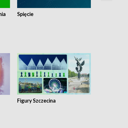
nia
Spięcie
Niedziałkow
Figury Szczecina