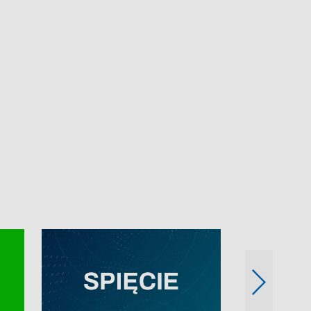
e-mail: kronika@tvp.pl.
e-mail: kronika@t