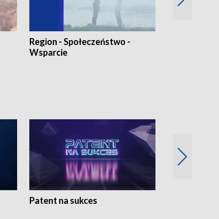
Region - Społeczeństwo -
Bez Barier
Wsparcie
Patent na sukces
Rolnictwo w 