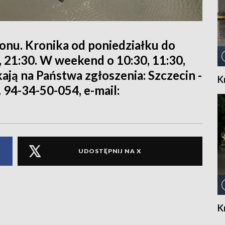
ionu. Kronika od poniedziałku do
0, 21:30. W weekend o 10:30, 11:30,
kają na Państwa zgłoszenia: Szczecin -
K
. 94-34-50-054, e-mail:
UDOSTĘPNIJ NA X
K