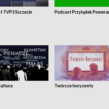
t TVP3 Szczecin
Podcast Przylądek Pomera
Kultura
Twórcze horyzonty