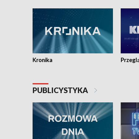
e-mail: kronika@tvp.pl.
e-mail: k
Kronika
Przegl
PUBLICYSTYKA