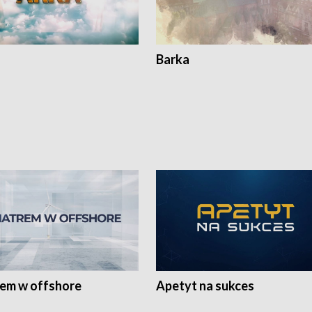
Barka
rem w offshore
Apetyt na sukces