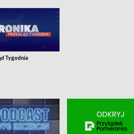
ronika@tvp.pl.
e-mail: kronika@tvp.pl.
ąd Tygodnia