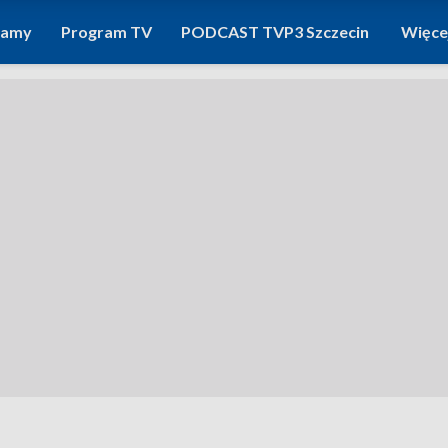
ramy
Program TV
PODCAST TVP3 Szczecin
Więce