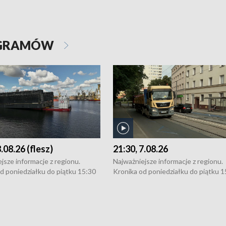
OGRAMÓW
8.08.26 (flesz)
21:30, 7.08.26
jsze informacje z regionu.
Najważniejsze informacje z regionu.
d poniedziałku do piątku 15:30
Kronika od poniedziałku do piątku 1
16:30 (+ rozmowa), 18:30, 21:30.
(flesz), 16:30 (+ rozmowa), 18:30, 21
y i święta 15:30 i 16:30
W weekendy i święta 15:30 i 16:30
8:30 i 21:30. Dziennikarze czekają
(flesz), 18:30 i 21:30. Dziennikarze c
a zgłoszenia: Szczecin - tel. 91-
na Państwa zgłoszenia: Szczecin - te
0, Koszalin - tel. 94-34-50-054,
4 8-10-400, Koszalin - tel. 94-34-50