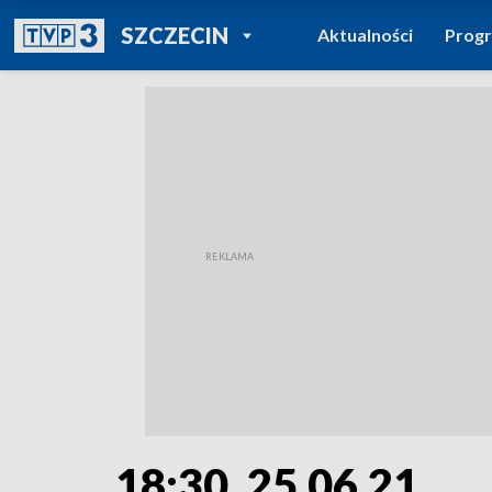
POWRÓT DO
SZCZECIN
Aktualności
Prog
TVP REGIONY
18:30, 25.06.21