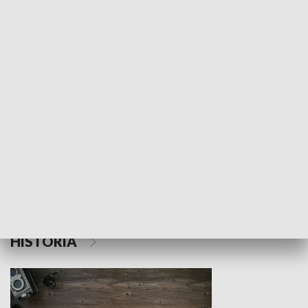
NAUKA I EDUKACJA
Z indeksem w ręku
Droga po suk
HISTORIA