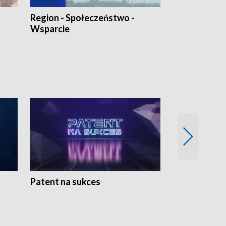
Region - Społeczeństwo -
Bez Barier
Wsparcie
Patent na sukces
Rolnictwo w 