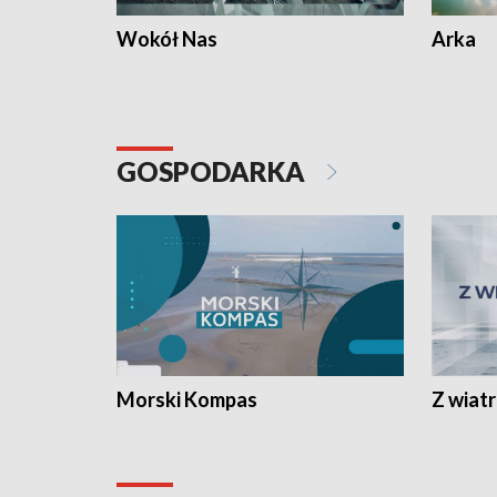
Wokół Nas
Arka
GOSPODARKA
Morski Kompas
Z wiat