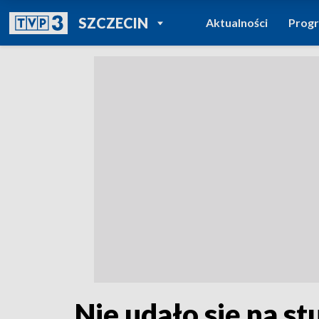
POWRÓT DO
SZCZECIN
Aktualności
Prog
TVP REGIONY
Nie udało się na s