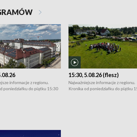
OGRAMÓW
5.08.26
15:30, 5.08.26 (flesz)
jsze informacje z regionu.
Najważniejsze informacje z regionu.
d poniedziałku do piątku 15:30
Kronika od poniedziałku do piątku 1
16:30 (+ rozmowa), 18:30, 21:30.
(flesz), 16:30 (+ rozmowa), 18:30, 21
y i święta 15:30 i 16:30
W weekendy i święta 15:30 i 16:30
8:30 i 21:30. Dziennikarze czekają
(flesz), 18:30 i 21:30. Dziennikarze c
a zgłoszenia: Szczecin - tel. 91-
na Państwa zgłoszenia: Szczecin - te
0, Koszalin - tel. 94-34-50-054,
4 8-10-400, Koszalin - tel. 94-34-50
ronika@tvp.pl.
e-mail: kronika@tvp.pl.