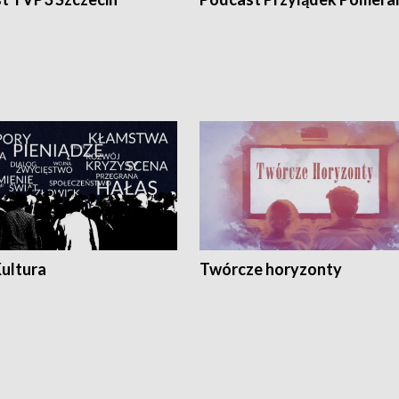
Kultura
Twórcze horyzonty