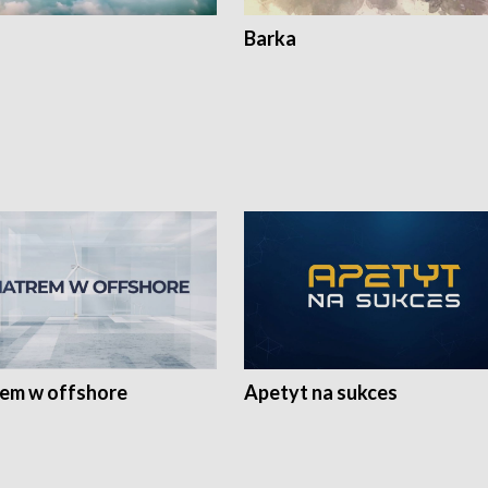
Barka
rem w offshore
Apetyt na sukces