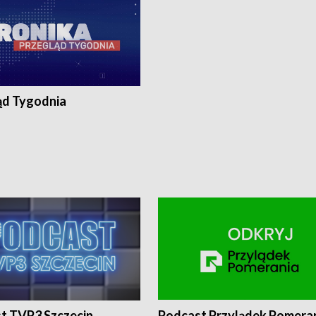
ąd Tygodnia
t TVP3 Szczecin
Podcast Przylądek Pomera