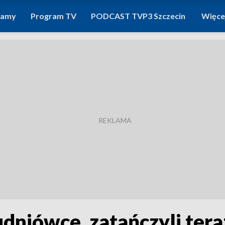
ramy
Program TV
PODCAST TVP3 Szczecin
Więce
tudniówce, zatańczyli ter