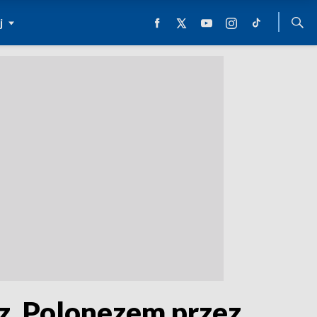
j
az. Polonezem przez