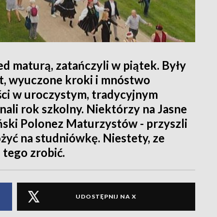
ed maturą, zatańczyli w piątek. Były
yt, wyuczone kroki i mnóstwo
ci w uroczystym, tradycyjnym
nali rok szkolny. Niektórzy na Jasne
iński Polonez Maturzystów - przyszli
ożyć na studniówkę. Niestety, ze
 tego zrobić.
UDOSTĘPNIJ NA X