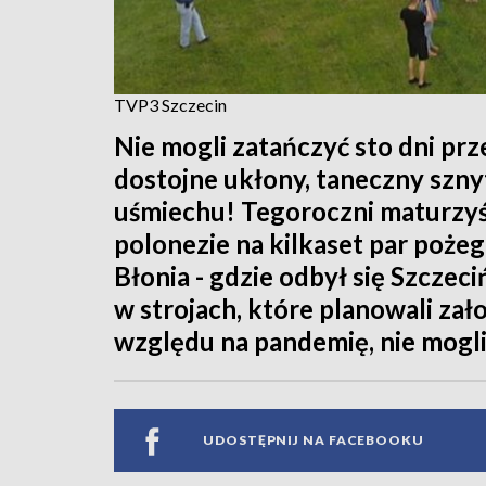
TVP3 Szczecin
Nie mogli zatańczyć sto dni prz
dostojne ukłony, taneczny szn
uśmiechu! Tegoroczni maturzyś
polonezie na kilkaset par pożeg
Błonia - gdzie odbył się Szczec
w strojach, które planowali zał
względu na pandemię, nie mogli
UDOSTĘPNIJ NA FACEBOOKU