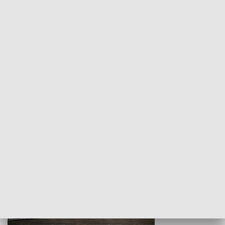
Z indeksem w ręku
Droga po suk
HISTORIA