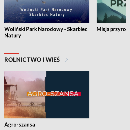
Woliński Park Narodowy - Skarbiec
Misja przyrod
Natury
ROLNICTWO I WIEŚ
Agro-szansa