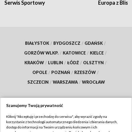
Serwis Sportowy
Europa z Blisk
BIAŁYSTOK
/
BYDGOSZCZ
/
GDAŃSK
/
GORZÓW WLKP.
/
KATOWICE
/
KIELCE
/
KRAKÓW
/
LUBLIN
/
ŁÓDŹ
/
OLSZTYN
/
OPOLE
/
POZNAŃ
/
RZESZÓW
/
SZCZECIN
/
WARSZAWA
/
WROCŁAW
Szanujemy Twoją prywatność
Dołącz do nas:
Kliknij "Akceptuję i przechodzę do serwisu", aby wyrazić zgody na
korzystanie z technologii automatycznego śledzenia i zbierania danych,
TVP
dostęp do informacji na Twoim urządzeniu końcowym i ich