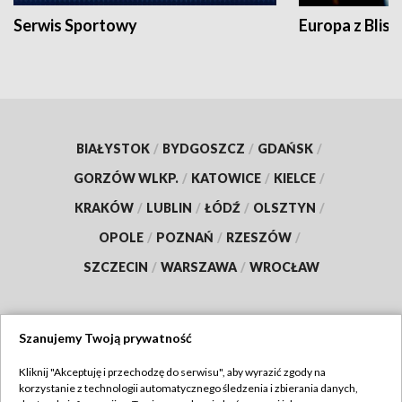
Serwis Sportowy
Europa z Blisk
BIAŁYSTOK
/
BYDGOSZCZ
/
GDAŃSK
/
GORZÓW WLKP.
/
KATOWICE
/
KIELCE
/
KRAKÓW
/
LUBLIN
/
ŁÓDŹ
/
OLSZTYN
/
OPOLE
/
POZNAŃ
/
RZESZÓW
/
SZCZECIN
/
WARSZAWA
/
WROCŁAW
Szanujemy Twoją prywatność
Dołącz do nas:
Kliknij "Akceptuję i przechodzę do serwisu", aby wyrazić zgody na
korzystanie z technologii automatycznego śledzenia i zbierania danych,
TVP