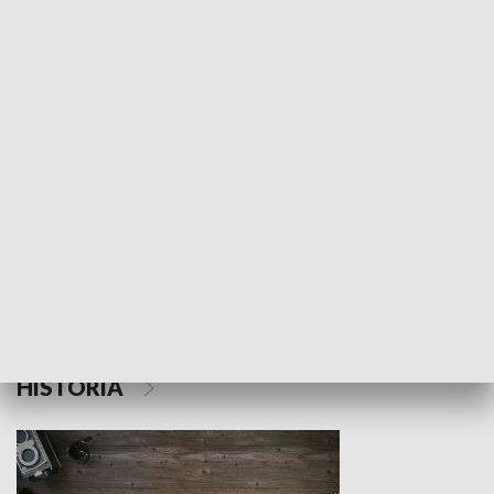
NAUKA I EDUKACJA
Z indeksem w ręku
Droga po suk
HISTORIA