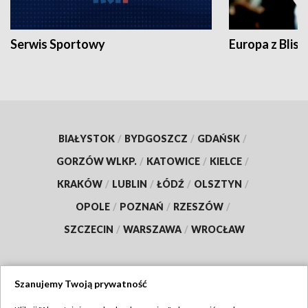
Serwis Sportowy
Europa z Blisk
BIAŁYSTOK
/
BYDGOSZCZ
/
GDAŃSK
/
GORZÓW WLKP.
/
KATOWICE
/
KIELCE
/
KRAKÓW
/
LUBLIN
/
ŁÓDŹ
/
OLSZTYN
/
OPOLE
/
POZNAŃ
/
RZESZÓW
/
SZCZECIN
/
WARSZAWA
/
WROCŁAW
Szanujemy Twoją prywatność
Dołącz do nas: