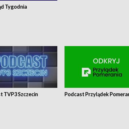
ąd Tygodnia
t TVP3 Szczecin
Podcast Przylądek Pomera