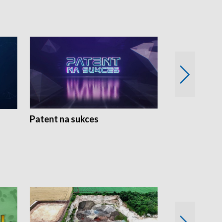
Patent na sukces
Rolnictwo w 