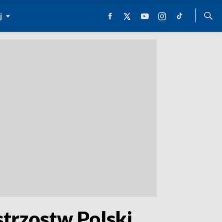
j
strzostw Polski