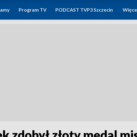
ramy
Program TV
PODCAST TVP3 Szczecin
Więce
sek zdobył złoty medal mi