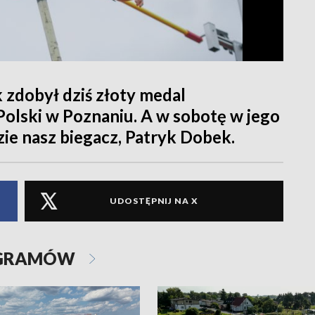
k zdobył dziś złoty medal
olski w Poznaniu. A w sobotę w jego
ie nasz biegacz, Patryk Dobek.
UDOSTĘPNIJ NA X
OGRAMÓW