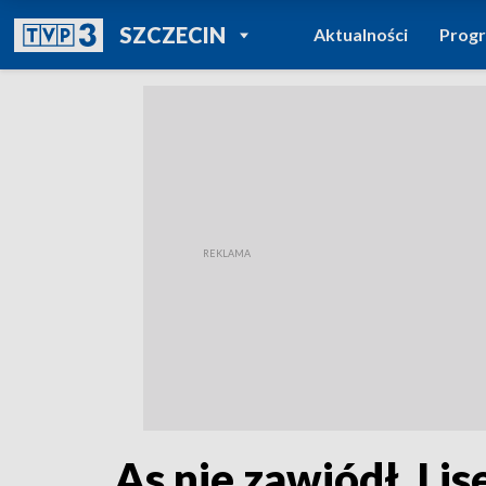
POWRÓT DO
SZCZECIN
Aktualności
Prog
TVP REGIONY
As nie zawiódł. Li