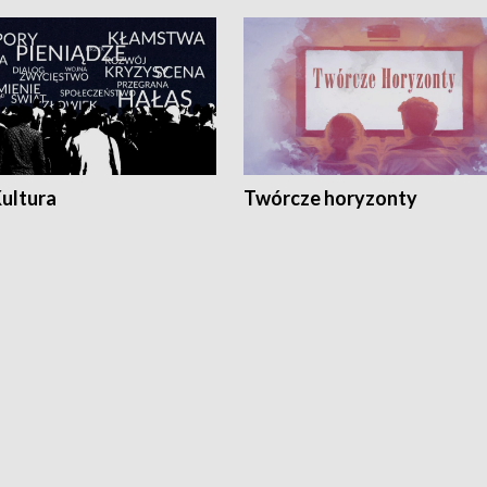
Kultura
Twórcze horyzonty