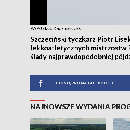
PAP/Jakub Kaczmarczyk
Szczeciński tyczkarz Piotr Lise
lekkoatletycznych mistrzostw P
ślady najprawdopodobniej pójdz
UDOSTĘPNIJ NA FACEBOOKU
NAJNOWSZE WYDANIA PR