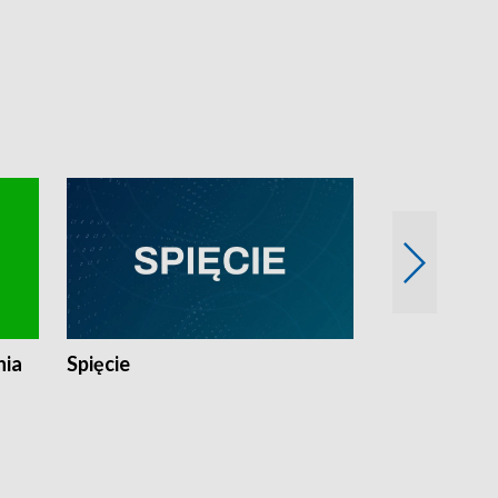
nia
Spięcie
Niedziałkow