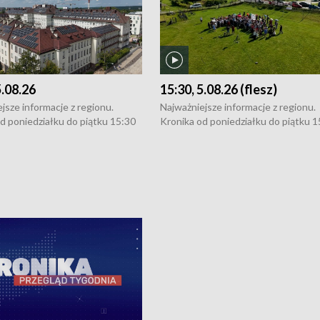
5.08.26
15:30, 5.08.26 (flesz)
jsze informacje z regionu.
Najważniejsze informacje z regionu.
d poniedziałku do piątku 15:30
Kronika od poniedziałku do piątku 1
16:30 (+ rozmowa), 18:30, 21:30.
(flesz), 16:30 (+ rozmowa), 18:30, 21
y i święta 15:30 i 16:30
W weekendy i święta 15:30 i 16:30
8:30 i 21:30. Dziennikarze czekają
(flesz), 18:30 i 21:30. Dziennikarze c
a zgłoszenia: Szczecin - tel. 91-
na Państwa zgłoszenia: Szczecin - te
0, Koszalin - tel. 94-34-50-054,
4 8-10-400, Koszalin - tel. 94-34-50
ronika@tvp.pl.
e-mail: kronika@tvp.pl.