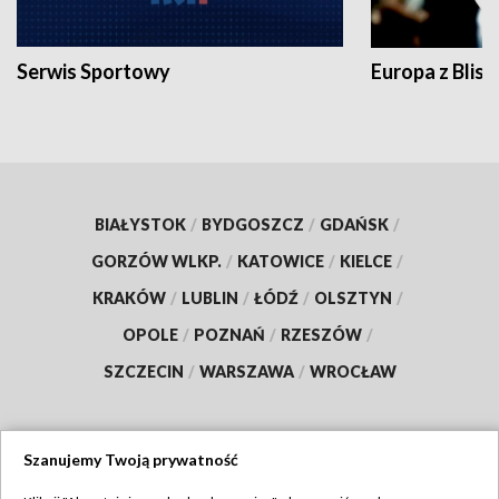
Serwis Sportowy
Europa z Blisk
BIAŁYSTOK
/
BYDGOSZCZ
/
GDAŃSK
/
GORZÓW WLKP.
/
KATOWICE
/
KIELCE
/
KRAKÓW
/
LUBLIN
/
ŁÓDŹ
/
OLSZTYN
/
OPOLE
/
POZNAŃ
/
RZESZÓW
/
SZCZECIN
/
WARSZAWA
/
WROCŁAW
Szanujemy Twoją prywatność
Dołącz do nas: