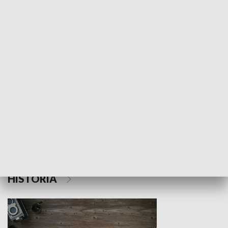
NAUKA I EDUKACJA
Z indeksem w ręku
Droga po suk
HISTORIA