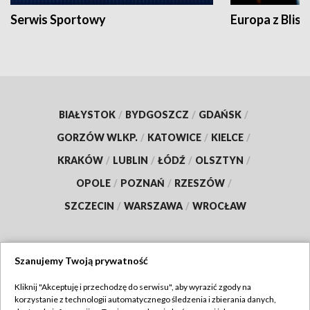
Serwis Sportowy
Europa z Blisk
BIAŁYSTOK
/
BYDGOSZCZ
/
GDAŃSK
/
GORZÓW WLKP.
/
KATOWICE
/
KIELCE
/
KRAKÓW
/
LUBLIN
/
ŁÓDŹ
/
OLSZTYN
/
OPOLE
/
POZNAŃ
/
RZESZÓW
/
SZCZECIN
/
WARSZAWA
/
WROCŁAW
Szanujemy Twoją prywatność
Dołącz do nas:
Kliknij "Akceptuję i przechodzę do serwisu", aby wyrazić zgody na
korzystanie z technologii automatycznego śledzenia i zbierania danych,
TVP