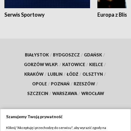
Serwis Sportowy
Europa z Blisk
BIAŁYSTOK
/
BYDGOSZCZ
/
GDAŃSK
/
GORZÓW WLKP.
/
KATOWICE
/
KIELCE
/
KRAKÓW
/
LUBLIN
/
ŁÓDŹ
/
OLSZTYN
/
OPOLE
/
POZNAŃ
/
RZESZÓW
/
SZCZECIN
/
WARSZAWA
/
WROCŁAW
Szanujemy Twoją prywatność
Dołącz do nas:
Kliknij "Akceptuję i przechodzę do serwisu", aby wyrazić zgody na