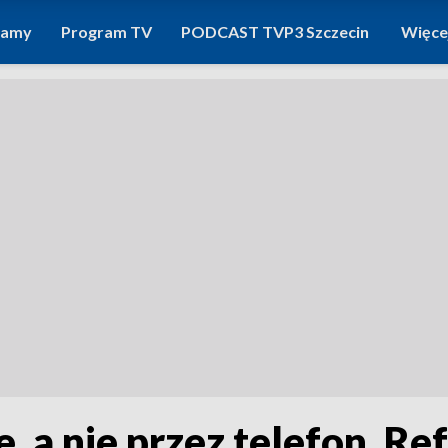
ramy
Program TV
PODCAST TVP3 Szczecin
Więce
e, a nie przez telefon. R