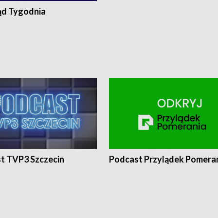
ąd Tygodnia
t TVP3 Szczecin
Podcast Przylądek Pomera