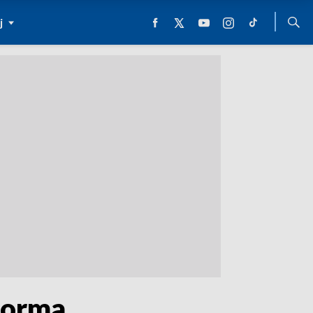
j
eforma