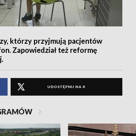
zy, którzy przyjmują pacjentów
efon. Zapowiedział też reformę
.
UDOSTĘPNIJ NA X
OGRAMÓW