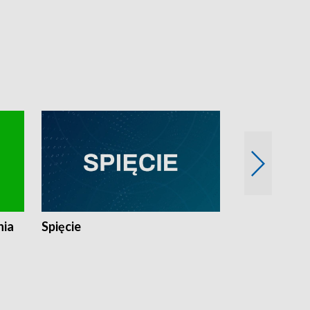
nia
Spięcie
Niedziałkow