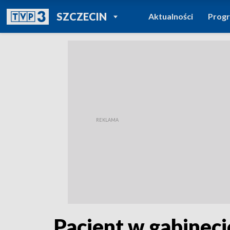
POWRÓT DO
SZCZECIN
Aktualności
Prog
TVP REGIONY
Pacjent w gabineci