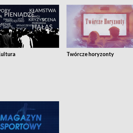
Kultura
Twórcze horyzonty