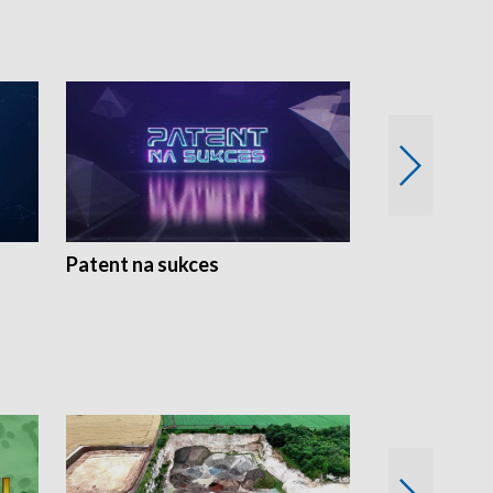
Patent na sukces
Rolnictwo w 