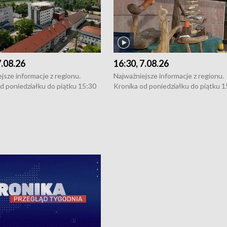
7.08.26
16:30, 7.08.26
jsze informacje z regionu.
Najważniejsze informacje z regionu.
d poniedziałku do piątku 15:30
Kronika od poniedziałku do piątku 1
16:30 (+ rozmowa), 18:30, 21:30.
(flesz), 16:30 (+ rozmowa), 18:30, 21
y i święta 15:30 i 16:30
W weekendy i święta 15:30 i 16:30
8:30 i 21:30. Dziennikarze czekają
(flesz), 18:30 i 21:30. Dziennikarze c
a zgłoszenia: Szczecin - tel. 91-
na Państwa zgłoszenia: Szczecin - te
0, Koszalin - tel. 94-34-50-054,
4 8-10-400, Koszalin - tel. 94-34-50
ronika@tvp.pl.
e-mail: kronika@tvp.pl.