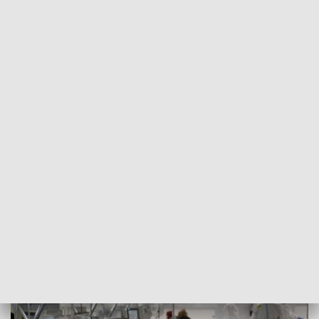
POWRÓT DO
SZCZECIN
TVP REGIONY
Spokojna sytuacja epidemiczna. Obawy
przed czwartą falą [WIDEO]
2021-06-30
Mateusz Burdziński / ms