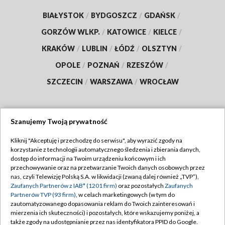
BIAŁYSTOK
/
BYDGOSZCZ
/
GDAŃSK
/
GORZÓW WLKP.
/
KATOWICE
/
KIELCE
/
KRAKÓW
/
LUBLIN
/
ŁÓDŹ
/
OLSZTYN
/
OPOLE
/
POZNAŃ
/
RZESZÓW
/
SZCZECIN
/
WARSZAWA
/
WROCŁAW
Szanujemy Twoją prywatność
Dołącz do nas:
Kliknij "Akceptuję i przechodzę do serwisu", aby wyrazić zgody na
korzystanie z technologii automatycznego śledzenia i zbierania danych,
TVP
dostęp do informacji na Twoim urządzeniu końcowym i ich
Abonament TVP
przechowywanie oraz na przetwarzanie Twoich danych osobowych przez
Regulamin TVP
nas, czyli Telewizję Polską S.A. w likwidacji (zwaną dalej również „TVP”),
Emisja w TVP
Polityka prywatności
Zaufanych Partnerów z IAB* (1201 firm)
oraz pozostałych
Zaufanych
Partnerów TVP (93 firm)
, w celach marketingowych (w tym do
Centrum informacji TVP
Moje zgody
zautomatyzowanego dopasowania reklam do Twoich zainteresowań i
mierzenia ich skuteczności) i pozostałych, które wskazujemy poniżej, a
Naziemna Telewizja Cyfrowa
Pomoc
także zgody na udostępnianie przez nas identyfikatora PPID do Google.