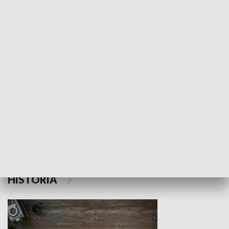
NAUKA I EDUKACJA
Z indeksem w ręku
Droga po suk
HISTORIA