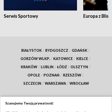
Serwis Sportowy
Europa z Blisk
BIAŁYSTOK
/
BYDGOSZCZ
/
GDAŃSK
/
GORZÓW WLKP.
/
KATOWICE
/
KIELCE
/
KRAKÓW
/
LUBLIN
/
ŁÓDŹ
/
OLSZTYN
/
OPOLE
/
POZNAŃ
/
RZESZÓW
/
SZCZECIN
/
WARSZAWA
/
WROCŁAW
Szanujemy Twoją prywatność
Dołącz do nas: