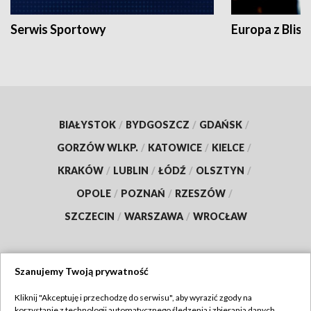
Serwis Sportowy
Europa z Blisk
BIAŁYSTOK
/
BYDGOSZCZ
/
GDAŃSK
/
GORZÓW WLKP.
/
KATOWICE
/
KIELCE
/
KRAKÓW
/
LUBLIN
/
ŁÓDŹ
/
OLSZTYN
/
OPOLE
/
POZNAŃ
/
RZESZÓW
/
SZCZECIN
/
WARSZAWA
/
WROCŁAW
Szanujemy Twoją prywatność
Dołącz do nas:
Kliknij "Akceptuję i przechodzę do serwisu", aby wyrazić zgody na
korzystanie z technologii automatycznego śledzenia i zbierania danych,