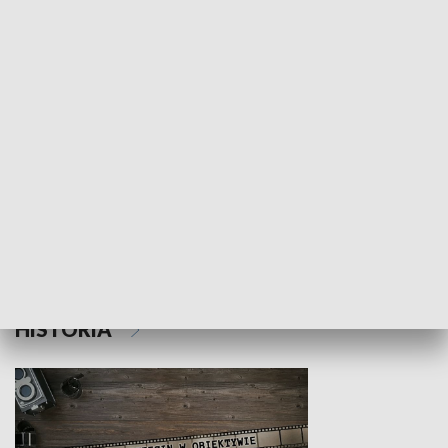
NAUKA I EDUKACJA
Z indeksem w ręku
Droga po suk
HISTORIA