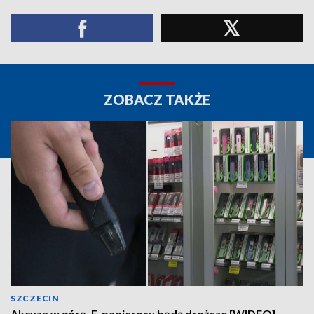
ZOBACZ TAKŻE
SZCZECIN
Akcyza w górę. E-papierosy będą droższe [WIDEO]