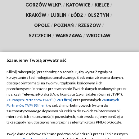
GORZÓW WLKP.
/
KATOWICE
/
KIELCE
/
KRAKÓW
/
LUBLIN
/
ŁÓDŹ
/
OLSZTYN
/
OPOLE
/
POZNAŃ
/
RZESZÓW
/
SZCZECIN
/
WARSZAWA
/
WROCŁAW
Szanujemy Twoją prywatność
Dołącz do nas:
Kliknij "Akceptuję i przechodzę do serwisu", aby wyrazić zgody na
korzystanie z technologii automatycznego śledzenia i zbierania danych,
TVP
dostęp do informacji na Twoim urządzeniu końcowym i ich
Abonament TVP
przechowywanie oraz na przetwarzanie Twoich danych osobowych przez
Regulamin TVP
nas, czyli Telewizję Polską S.A. w likwidacji (zwaną dalej również „TVP”),
Emisja w TVP
Polityka prywatności
Zaufanych Partnerów z IAB* (1201 firm)
oraz pozostałych
Zaufanych
Partnerów TVP (93 firm)
, w celach marketingowych (w tym do
Centrum informacji TVP
Moje zgody
zautomatyzowanego dopasowania reklam do Twoich zainteresowań i
mierzenia ich skuteczności) i pozostałych, które wskazujemy poniżej, a
Naziemna Telewizja Cyfrowa
Pomoc
także zgody na udostępnianie przez nas identyfikatora PPID do Google.
Sklep TVP
Biuro reklamy
Twoje dane osobowe zbierane podczas odwiedzania przez Ciebie naszych
Rada Programowa