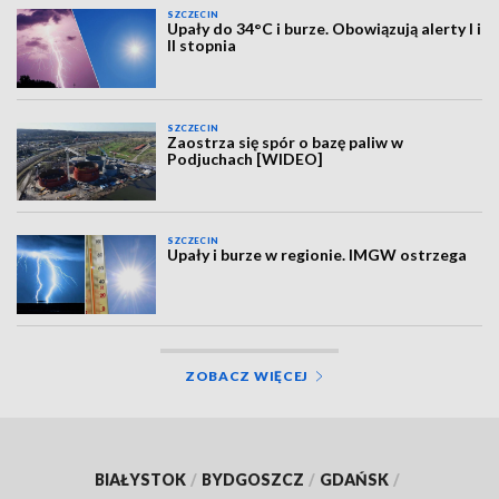
SZCZECIN
Upały do 34°C i burze. Obowiązują alerty I i
II stopnia
SZCZECIN
Zaostrza się spór o bazę paliw w
Podjuchach [WIDEO]
SZCZECIN
Upały i burze w regionie. IMGW ostrzega
ZOBACZ WIĘCEJ
BIAŁYSTOK
/
BYDGOSZCZ
/
GDAŃSK
/