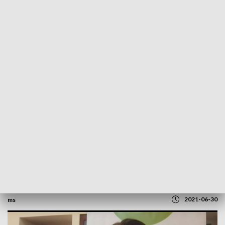
POWRÓT DO
SZCZECIN
TVP REGIONY
Spis powszechny trwa od 3 miesięcy.
Rozmowa z Dominikiem Rozkrutem,
prezesem GUS [WIDEO]
2021-06-30
ms