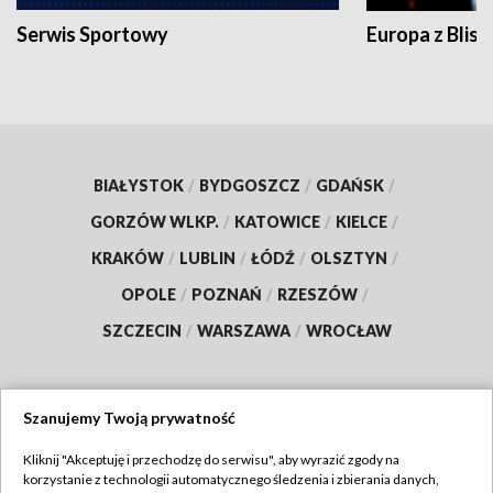
Serwis Sportowy
Europa z Blisk
BIAŁYSTOK
/
BYDGOSZCZ
/
GDAŃSK
/
GORZÓW WLKP.
/
KATOWICE
/
KIELCE
/
KRAKÓW
/
LUBLIN
/
ŁÓDŹ
/
OLSZTYN
/
OPOLE
/
POZNAŃ
/
RZESZÓW
/
SZCZECIN
/
WARSZAWA
/
WROCŁAW
Szanujemy Twoją prywatność
Dołącz do nas:
Kliknij "Akceptuję i przechodzę do serwisu", aby wyrazić zgody na
korzystanie z technologii automatycznego śledzenia i zbierania danych,
TVP