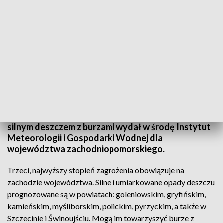
(fot. Shutterstock/Piotr Snigorski)
Ostrzeżenia trzeciego i drugiego stopnia przed
silnym deszczem z burzami wydał w środę Instytut
Meteorologii i Gospodarki Wodnej dla
województwa zachodniopomorskiego.
Trzeci, najwyższy stopień zagrożenia obowiązuje na
zachodzie województwa. Silne i umiarkowane opady deszczu
prognozowane są w powiatach: goleniowskim, gryfińskim,
kamieńskim, myśliborskim, polickim, pyrzyckim, a także w
Szczecinie i Świnoujściu. Mogą im towarzyszyć burze z