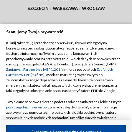
SZCZECIN
/
WARSZAWA
/
WROCŁAW
Szanujemy Twoją prywatność
Dołącz do nas:
Kliknij "Akceptuję i przechodzę do serwisu", aby wyrazić zgody na
korzystanie z technologii automatycznego śledzenia i zbierania danych,
TVP
dostęp do informacji na Twoim urządzeniu końcowym i ich
Abonament TVP
przechowywanie oraz na przetwarzanie Twoich danych osobowych przez
Regulamin TVP
nas, czyli Telewizję Polską S.A. w likwidacji (zwaną dalej również „TVP”),
Emisja w TVP
Polityka prywatności
Zaufanych Partnerów z IAB* (1201 firm)
oraz pozostałych
Zaufanych
Partnerów TVP (93 firm)
, w celach marketingowych (w tym do
Centrum informacji TVP
Moje zgody
zautomatyzowanego dopasowania reklam do Twoich zainteresowań i
mierzenia ich skuteczności) i pozostałych, które wskazujemy poniżej, a
Naziemna Telewizja Cyfrowa
Pomoc
także zgody na udostępnianie przez nas identyfikatora PPID do Google.
Sklep TVP
Biuro reklamy
Twoje dane osobowe zbierane podczas odwiedzania przez Ciebie naszych
Rada Programowa
Kontakt
poszczególnych serwisów
zwanych dalej „Portalem”, w tym informacje
zapisywane za pomocą technologii takich jak: pliki cookie, sygnalizatory
System NOS
WWW lub innych podobnych technologii umożliwiających świadczenie
dopasowanych i bezpiecznych usług, personalizację treści oraz reklam,
Informacje o nadawcy
Kanały
udostępnianie funkcji mediów społecznościowych oraz analizowanie
Akceptuję i przechodzę do serwisu