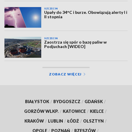
SZCZECIN
Upały do 34°C i burze. Obowiązują alerty I i
II stopnia
SZCZECIN
Zaostrza się spór o bazę paliw w
Podjuchach [WIDEO]
ZOBACZ WIĘCEJ
BIAŁYSTOK
/
BYDGOSZCZ
/
GDAŃSK
/
GORZÓW WLKP.
/
KATOWICE
/
KIELCE
/
KRAKÓW
/
LUBLIN
/
ŁÓDŹ
/
OLSZTYN
/
OPOLE
/
POZNAŃ
/
RZESZÓW
/