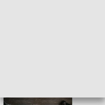
Z indeksem w ręku
Droga po suk
HISTORIA