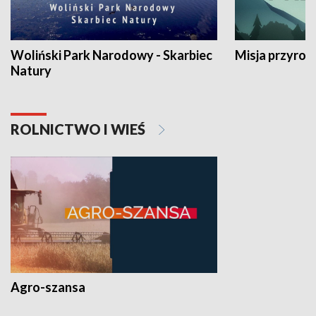
Woliński Park Narodowy - Skarbiec
Misja przyrod
Natury
ROLNICTWO I WIEŚ
Agro-szansa