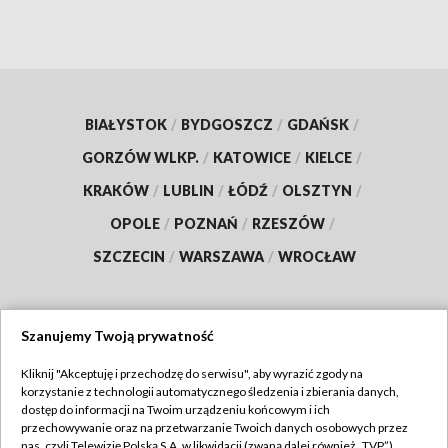
BIAŁYSTOK
/
BYDGOSZCZ
/
GDAŃSK
/
GORZÓW WLKP.
/
KATOWICE
/
KIELCE
/
KRAKÓW
/
LUBLIN
/
ŁÓDŹ
/
OLSZTYN
/
OPOLE
/
POZNAŃ
/
RZESZÓW
/
SZCZECIN
/
WARSZAWA
/
WROCŁAW
Szanujemy Twoją prywatność
Dołącz do nas:
Kliknij "Akceptuję i przechodzę do serwisu", aby wyrazić zgody na
korzystanie z technologii automatycznego śledzenia i zbierania danych,
TVP
dostęp do informacji na Twoim urządzeniu końcowym i ich
Abonament TVP
przechowywanie oraz na przetwarzanie Twoich danych osobowych przez
Regulamin TVP
nas, czyli Telewizję Polską S.A. w likwidacji (zwaną dalej również „TVP”),