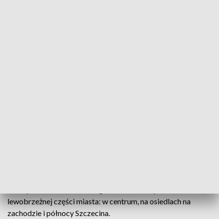
fot. PAP/Marcin Bielecki
Blisko 200 razy interweniowali zachodniopomorscy
strażacy w związku ze zdarzeniami
atmosferycznymi - poinformował w środę
wieczorem rzecznik komendanta wojewódzkiego
PSP kpt. Tomasz Kubiak.
Najwięcej, 114 interwencji, zanotowano w Szczecinie. W
stolicy Pomorza Zachodniego zalane zostały ulice m.in. w
lewobrzeżnej części miasta: w centrum, na osiedlach na
zachodzie i północy Szczecina.