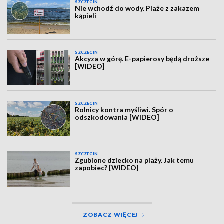
SZCZECIN
Nie wchodź do wody. Plaże z zakazem
kąpieli
SZCZECIN
Akcyza w górę. E-papierosy będą droższe
[WIDEO]
SZCZECIN
Rolnicy kontra myśliwi. Spór o
odszkodowania [WIDEO]
SZCZECIN
Zgubione dziecko na plaży. Jak temu
zapobiec? [WIDEO]
ZOBACZ WIĘCEJ