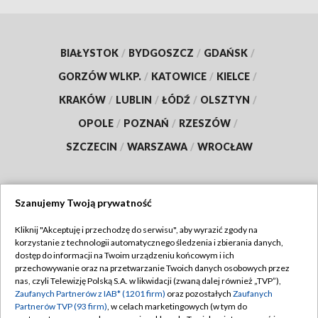
BIAŁYSTOK
/
BYDGOSZCZ
/
GDAŃSK
/
GORZÓW WLKP.
/
KATOWICE
/
KIELCE
/
KRAKÓW
/
LUBLIN
/
ŁÓDŹ
/
OLSZTYN
/
OPOLE
/
POZNAŃ
/
RZESZÓW
/
SZCZECIN
/
WARSZAWA
/
WROCŁAW
Szanujemy Twoją prywatność
Dołącz do nas:
Kliknij "Akceptuję i przechodzę do serwisu", aby wyrazić zgody na
korzystanie z technologii automatycznego śledzenia i zbierania danych,
TVP
dostęp do informacji na Twoim urządzeniu końcowym i ich
Abonament TVP
przechowywanie oraz na przetwarzanie Twoich danych osobowych przez
Regulamin TVP
nas, czyli Telewizję Polską S.A. w likwidacji (zwaną dalej również „TVP”),
Emisja w TVP
Polityka prywatności
Zaufanych Partnerów z IAB* (1201 firm)
oraz pozostałych
Zaufanych
Partnerów TVP (93 firm)
, w celach marketingowych (w tym do
Centrum informacji TVP
Moje zgody