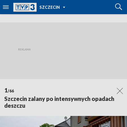
POWRÓT DO
SZCZECIN
TVP REGIONY
1
/66
Szczecin zalany po intensywnych opadach
deszczu