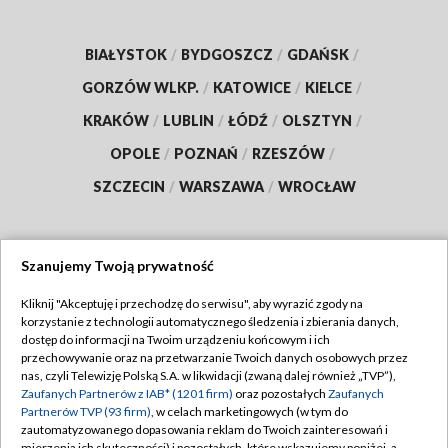
BIAŁYSTOK
/
BYDGOSZCZ
/
GDAŃSK
/
GORZÓW WLKP.
/
KATOWICE
/
KIELCE
/
KRAKÓW
/
LUBLIN
/
ŁÓDŹ
/
OLSZTYN
/
OPOLE
/
POZNAŃ
/
RZESZÓW
/
SZCZECIN
/
WARSZAWA
/
WROCŁAW
Szanujemy Twoją prywatność
Dołącz do nas:
Kliknij "Akceptuję i przechodzę do serwisu", aby wyrazić zgody na
korzystanie z technologii automatycznego śledzenia i zbierania danych,
TVP
dostęp do informacji na Twoim urządzeniu końcowym i ich
Abonament TVP
przechowywanie oraz na przetwarzanie Twoich danych osobowych przez
Regulamin TVP
nas, czyli Telewizję Polską S.A. w likwidacji (zwaną dalej również „TVP”),
Emisja w TVP
Polityka prywatności
Zaufanych Partnerów z IAB* (1201 firm)
oraz pozostałych
Zaufanych
Partnerów TVP (93 firm)
, w celach marketingowych (w tym do
Centrum informacji TVP
Moje zgody
zautomatyzowanego dopasowania reklam do Twoich zainteresowań i
mierzenia ich skuteczności) i pozostałych, które wskazujemy poniżej, a