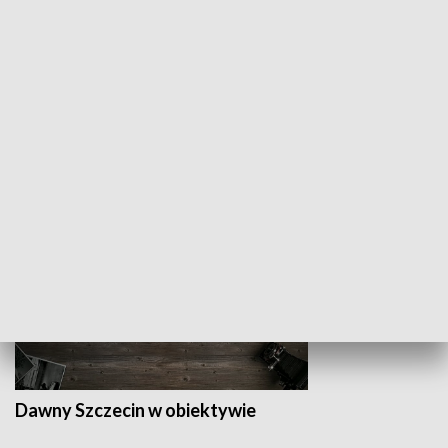
Z indeksem w ręku
Droga po suk
HISTORIA
Dawny Szczecin w obiektywie