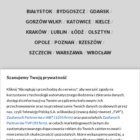
BIAŁYSTOK
/
BYDGOSZCZ
/
GDAŃSK
/
GORZÓW WLKP.
/
KATOWICE
/
KIELCE
/
KRAKÓW
/
LUBLIN
/
ŁÓDŹ
/
OLSZTYN
/
OPOLE
/
POZNAŃ
/
RZESZÓW
/
SZCZECIN
/
WARSZAWA
/
WROCŁAW
Szanujemy Twoją prywatność
Dołącz do nas:
Kliknij "Akceptuję i przechodzę do serwisu", aby wyrazić zgody na
korzystanie z technologii automatycznego śledzenia i zbierania danych,
TVP
dostęp do informacji na Twoim urządzeniu końcowym i ich
Abonament TVP
przechowywanie oraz na przetwarzanie Twoich danych osobowych przez
Regulamin TVP
nas, czyli Telewizję Polską S.A. w likwidacji (zwaną dalej również „TVP”),
Emisja w TVP
Polityka prywatności
Zaufanych Partnerów z IAB* (1201 firm)
oraz pozostałych
Zaufanych
Partnerów TVP (93 firm)
, w celach marketingowych (w tym do
Centrum informacji TVP
Moje zgody
zautomatyzowanego dopasowania reklam do Twoich zainteresowań i
mierzenia ich skuteczności) i pozostałych, które wskazujemy poniżej, a
Naziemna Telewizja Cyfrowa
Pomoc
także zgody na udostępnianie przez nas identyfikatora PPID do Google.